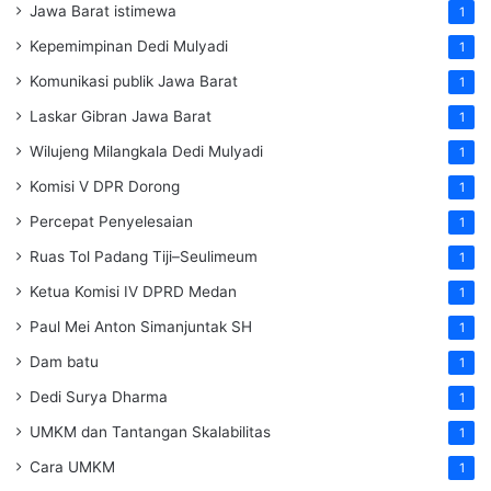
Jawa Barat istimewa
1
Kepemimpinan Dedi Mulyadi
1
Komunikasi publik Jawa Barat
1
Laskar Gibran Jawa Barat
1
Wilujeng Milangkala Dedi Mulyadi
1
Komisi V DPR Dorong
1
Percepat Penyelesaian
1
Ruas Tol Padang Tiji–Seulimeum
1
Ketua Komisi IV DPRD Medan
1
Paul Mei Anton Simanjuntak SH
1
Dam batu
1
Dedi Surya Dharma
1
UMKM dan Tantangan Skalabilitas
1
Cara UMKM
1