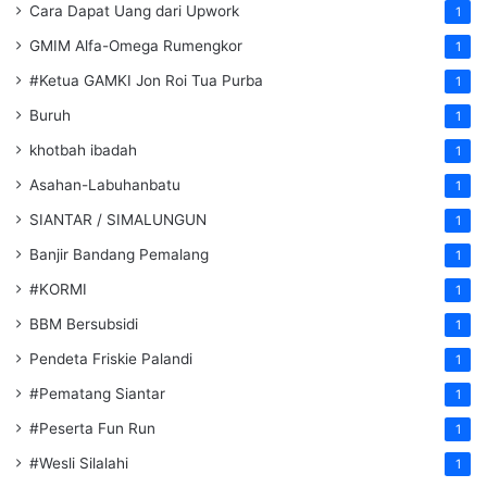
Cara Dapat Uang dari Upwork
1
GMIM Alfa-Omega Rumengkor
1
#Ketua GAMKI Jon Roi Tua Purba
1
Buruh
1
khotbah ibadah
1
Asahan-Labuhanbatu
1
SIANTAR / SIMALUNGUN
1
Banjir Bandang Pemalang
1
#KORMI
1
BBM Bersubsidi
1
Pendeta Friskie Palandi
1
#Pematang Siantar
1
#Peserta Fun Run
1
#Wesli Silalahi
1