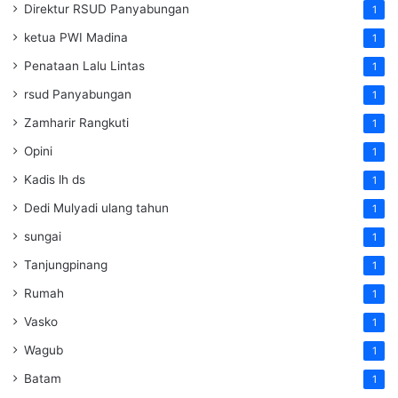
Direktur RSUD Panyabungan
1
ketua PWI Madina
1
Penataan Lalu Lintas
1
rsud Panyabungan
1
Zamharir Rangkuti
1
Opini
1
Kadis lh ds
1
Dedi Mulyadi ulang tahun
1
sungai
1
Tanjungpinang
1
Rumah
1
Vasko
1
Wagub
1
Batam
1