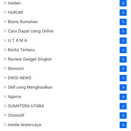
medan
6
HUKUM
6
Bisnis Rumahan
5
Cara Dapat Uang Online
5
U T A M A
5
Berita Terbaru
5
Review Gadget Singkat
5
Ekonomi
5
DIKSI NEWS
4
Skill yang Menghasilkan
4
Agama
4
SUMATERA UTARA
4
Otomotif
4
media terpercaya
4