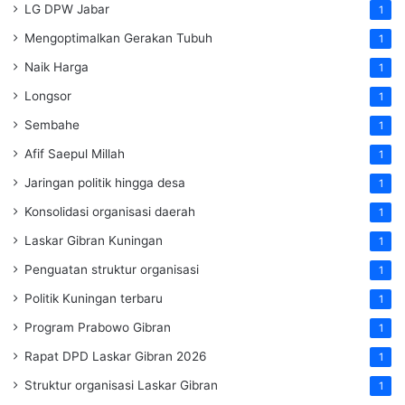
LG DPW Jabar
1
Mengoptimalkan Gerakan Tubuh
1
Naik Harga
1
Longsor
1
Sembahe
1
Afif Saepul Millah
1
Jaringan politik hingga desa
1
Konsolidasi organisasi daerah
1
Laskar Gibran Kuningan
1
Penguatan struktur organisasi
1
Politik Kuningan terbaru
1
Program Prabowo Gibran
1
Rapat DPD Laskar Gibran 2026
1
Struktur organisasi Laskar Gibran
1