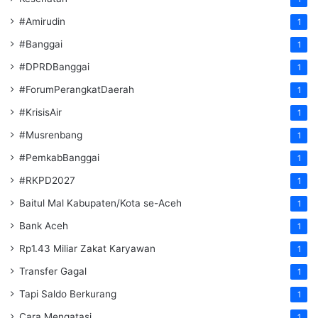
#Amirudin
1
#Banggai
1
#DPRDBanggai
1
#ForumPerangkatDaerah
1
#KrisisAir
1
#Musrenbang
1
#PemkabBanggai
1
#RKPD2027
1
Baitul Mal Kabupaten/Kota se-Aceh
1
Bank Aceh
1
Rp1.43 Miliar Zakat Karyawan
1
Transfer Gagal
1
Tapi Saldo Berkurang
1
Cara Mengatasi
1