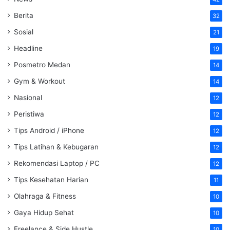
Berita
32
Sosial
21
Headline
19
Posmetro Medan
14
Gym & Workout
14
Nasional
12
Peristiwa
12
Tips Android / iPhone
12
Tips Latihan & Kebugaran
12
Rekomendasi Laptop / PC
12
Tips Kesehatan Harian
11
Olahraga & Fitness
10
Gaya Hidup Sehat
10
Freelance & Side Hustle
10