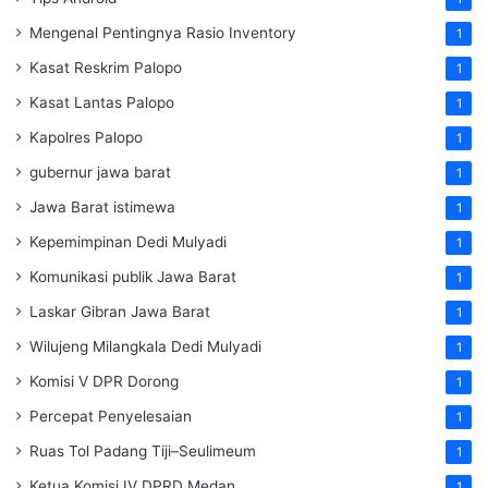
Mengenal Pentingnya Rasio Inventory
1
Kasat Reskrim Palopo
1
Kasat Lantas Palopo
1
Kapolres Palopo
1
gubernur jawa barat
1
Jawa Barat istimewa
1
Kepemimpinan Dedi Mulyadi
1
Komunikasi publik Jawa Barat
1
Laskar Gibran Jawa Barat
1
Wilujeng Milangkala Dedi Mulyadi
1
Komisi V DPR Dorong
1
Percepat Penyelesaian
1
Ruas Tol Padang Tiji–Seulimeum
1
Ketua Komisi IV DPRD Medan
1