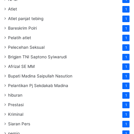
Atlet
1
Atlet panjat tebing
1
Bareskrim Polri
1
Pelatih atlet
1
Pelecehan Seksual
1
Brigjen TNI Saptono Syiwarudi
1
Afrizal SE MM
1
Bupati Madina Saipullah Nasution
1
Pelantikan Pj Sekdakab Madina
1
hiburan
1
Prestasi
1
Kriminal
1
Siaran Pers
1
pemjo
1