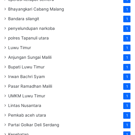
Bhayangkari Cabang Malang
1
Bandara silangit
1
penyelundupan narkoba
1
polres Tapanuli utara
1
Luwu Timur
1
Anjungan Sungai Malili
1
Bupati Luwu Timur
1
Irwan Bachri Syam
1
Pasar Ramadhan Malili
1
UMKM Luwu Timur
1
Lintas Nusantara
1
Pemkab aceh utara
1
Partai Golkar Deli Serdang
1
Kesehatan
1