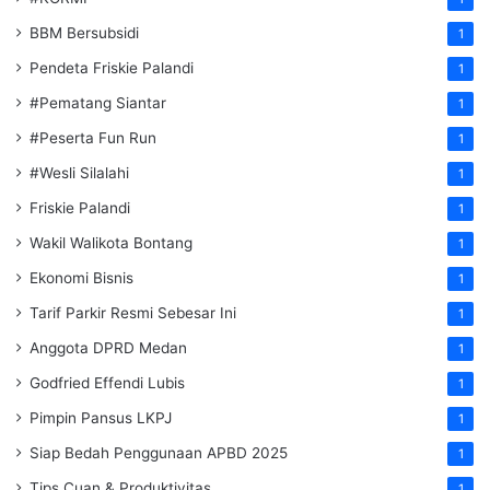
BBM Bersubsidi
1
Pendeta Friskie Palandi
1
#Pematang Siantar
1
#Peserta Fun Run
1
#Wesli Silalahi
1
Friskie Palandi
1
Wakil Walikota Bontang
1
Ekonomi Bisnis
1
Tarif Parkir Resmi Sebesar Ini
1
Anggota DPRD Medan
1
Godfried Effendi Lubis
1
Pimpin Pansus LKPJ
1
Siap Bedah Penggunaan APBD 2025
1
Tips Cuan & Produktivitas
1