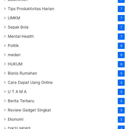
Tips Produktivitas Harian
7
UMKM
7
Sepak Bola
7
Mental Health
7
Politik
6
medan
6
HUKUM
6
Bisnis Rumahan
5
Cara Dapat Uang Online
5
U T A M A
5
Berita Terbaru
5
Review Gadget Singkat
5
Ekonomi
5
DIKSI NEWS
4