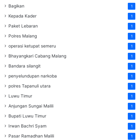
Bagikan
1
Kepada Kader
1
Paket Lebaran
1
Polres Malang
1
operasi ketupat semeru
1
Bhayangkari Cabang Malang
1
Bandara silangit
1
penyelundupan narkoba
1
polres Tapanuli utara
1
Luwu Timur
1
Anjungan Sungai Malili
1
Bupati Luwu Timur
1
Irwan Bachri Syam
1
Pasar Ramadhan Malili
1