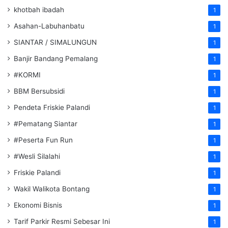
khotbah ibadah
1
Asahan-Labuhanbatu
1
SIANTAR / SIMALUNGUN
1
Banjir Bandang Pemalang
1
#KORMI
1
BBM Bersubsidi
1
Pendeta Friskie Palandi
1
#Pematang Siantar
1
#Peserta Fun Run
1
#Wesli Silalahi
1
Friskie Palandi
1
Wakil Walikota Bontang
1
Ekonomi Bisnis
1
Tarif Parkir Resmi Sebesar Ini
1