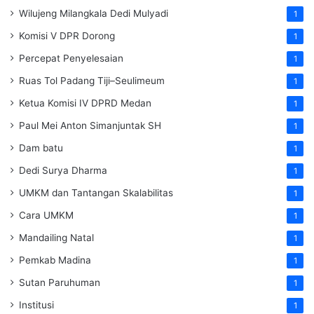
Wilujeng Milangkala Dedi Mulyadi
1
Komisi V DPR Dorong
1
Percepat Penyelesaian
1
Ruas Tol Padang Tiji–Seulimeum
1
Ketua Komisi IV DPRD Medan
1
Paul Mei Anton Simanjuntak SH
1
Dam batu
1
Dedi Surya Dharma
1
UMKM dan Tantangan Skalabilitas
1
Cara UMKM
1
Mandailing Natal
1
Pemkab Madina
1
Sutan Paruhuman
1
Institusi
1