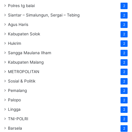
Polres tg balai
2
Siantar – Simalungun, Sergai – Tebing
2
Agus Haris
2
Kabupaten Solok
2
Hukrim
2
Sangga Maulana Ilham
2
Kabupaten Malang
2
METROPOLITAN
2
Sosial & Politik
2
Pemalang
2
Palopo
2
Lingga
2
TNI-POLRI
2
Barsela
2