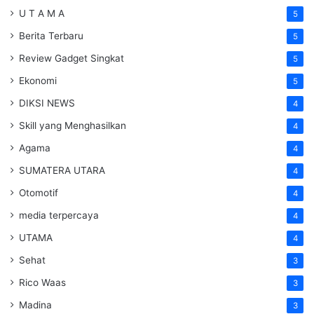
U T A M A
5
Berita Terbaru
5
Review Gadget Singkat
5
Ekonomi
5
DIKSI NEWS
4
Skill yang Menghasilkan
4
Agama
4
SUMATERA UTARA
4
Otomotif
4
media terpercaya
4
UTAMA
4
Sehat
3
Rico Waas
3
Madina
3