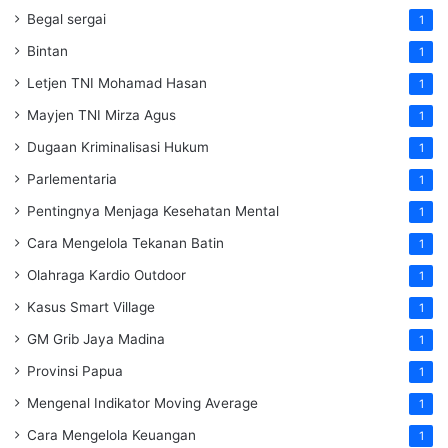
Begal sergai
1
Bintan
1
Letjen TNI Mohamad Hasan
1
Mayjen TNI Mirza Agus
1
Dugaan Kriminalisasi Hukum
1
Parlementaria
1
Pentingnya Menjaga Kesehatan Mental
1
Cara Mengelola Tekanan Batin
1
Olahraga Kardio Outdoor
1
Kasus Smart Village
1
GM Grib Jaya Madina
1
Provinsi Papua
1
Mengenal Indikator Moving Average
1
Cara Mengelola Keuangan
1