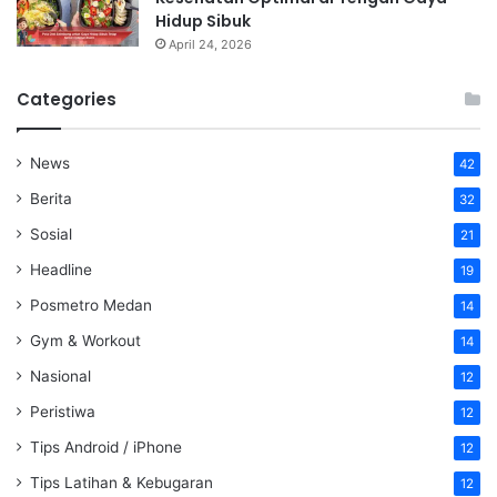
Hidup Sibuk
April 24, 2026
Categories
News
42
Berita
32
Sosial
21
Headline
19
Posmetro Medan
14
Gym & Workout
14
Nasional
12
Peristiwa
12
Tips Android / iPhone
12
Tips Latihan & Kebugaran
12