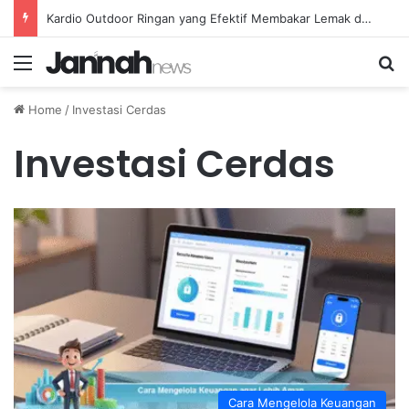
Kardio Outdoor Ringan yang Efektif Membakar Lemak dan Menyegarkan Tubuh Anda
Menu
Se
Home
/
Investasi Cerdas
Investasi Cerdas
Cara Mengelola Keuangan