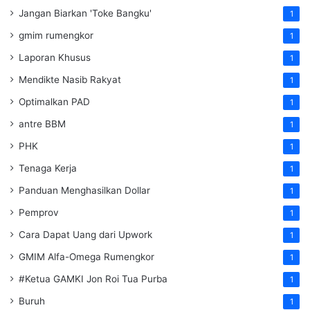
Jangan Biarkan 'Toke Bangku'
1
gmim rumengkor
1
Laporan Khusus
1
Mendikte Nasib Rakyat
1
Optimalkan PAD
1
antre BBM
1
PHK
1
Tenaga Kerja
1
Panduan Menghasilkan Dollar
1
Pemprov
1
Cara Dapat Uang dari Upwork
1
GMIM Alfa-Omega Rumengkor
1
#Ketua GAMKI Jon Roi Tua Purba
1
Buruh
1