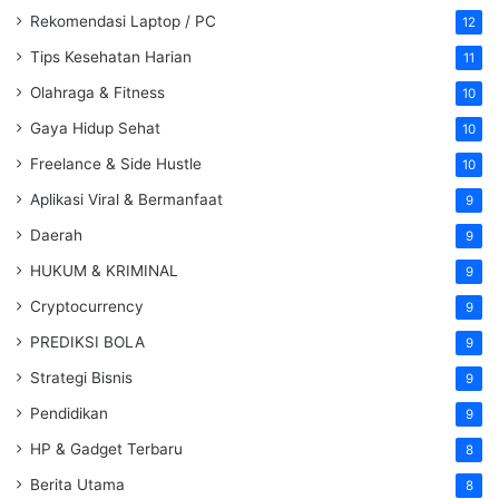
Rekomendasi Laptop / PC
12
Tips Kesehatan Harian
11
Olahraga & Fitness
10
Gaya Hidup Sehat
10
Freelance & Side Hustle
10
Aplikasi Viral & Bermanfaat
9
Daerah
9
HUKUM & KRIMINAL
9
Cryptocurrency
9
PREDIKSI BOLA
9
Strategi Bisnis
9
Pendidikan
9
HP & Gadget Terbaru
8
Berita Utama
8