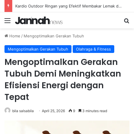
Kardio Outdoor Ringan yang Efektif Membakar Lemak dan Menyegarkan Tubuh Anda
Menu
Se
Home
/
Mengoptimalkan Gerakan Tubuh
Mengoptimalkan Gerakan Tubuh
Olahraga & Fitness
Mengoptimalkan Gerakan
Tubuh Demi Meningkatkan
Efisiensi Energi dengan
Tepat
bila salsabila
April 25, 2026
9
3 minutes read