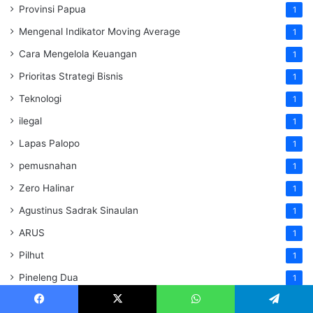
Provinsi Papua
1
Mengenal Indikator Moving Average
1
Cara Mengelola Keuangan
1
Prioritas Strategi Bisnis
1
Teknologi
1
ilegal
1
Lapas Palopo
1
pemusnahan
1
Zero Halinar
1
Agustinus Sadrak Sinaulan
1
ARUS
1
Pilhut
1
Pineleng Dua
1
LG DPW Jabar
1
Facebook
X
WhatsApp
Telegram