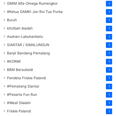
GMIM Alfa-Omega Rumengkor
1
#Ketua GAMKI Jon Roi Tua Purba
1
Buruh
1
khotbah ibadah
1
Asahan-Labuhanbatu
1
SIANTAR / SIMALUNGUN
1
Banjir Bandang Pemalang
1
#KORMI
1
BBM Bersubsidi
1
Pendeta Friskie Palandi
1
#Pematang Siantar
1
#Peserta Fun Run
1
#Wesli Silalahi
1
Friskie Palandi
1