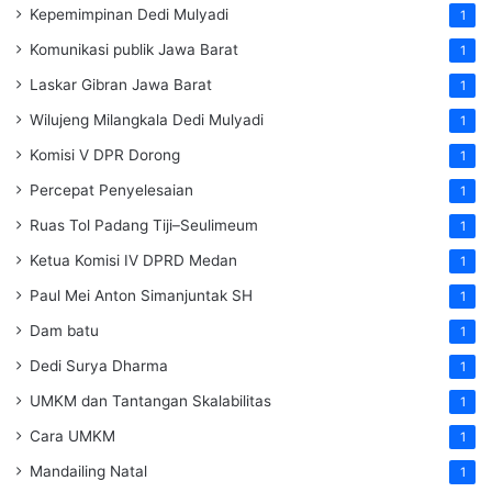
Kepemimpinan Dedi Mulyadi
1
Komunikasi publik Jawa Barat
1
Laskar Gibran Jawa Barat
1
Wilujeng Milangkala Dedi Mulyadi
1
Komisi V DPR Dorong
1
Percepat Penyelesaian
1
Ruas Tol Padang Tiji–Seulimeum
1
Ketua Komisi IV DPRD Medan
1
Paul Mei Anton Simanjuntak SH
1
Dam batu
1
Dedi Surya Dharma
1
UMKM dan Tantangan Skalabilitas
1
Cara UMKM
1
Mandailing Natal
1