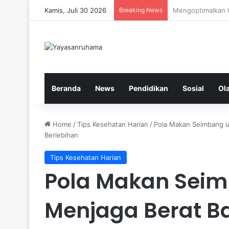
Kamis, Juli 30 2026
Breaking News
Kardio Outdoor 
Beranda
News
Pendidikan
Sosial
Ol
Home
/
Tips Kesehatan Harian
/
Pola Makan Seimbang u
Berlebihan
Tips Kesehatan Harian
Pola Makan Sei
Menjaga Berat B