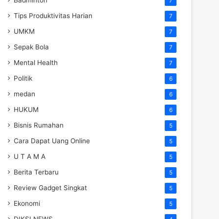
7
Tips Produktivitas Harian
7
UMKM
7
Sepak Bola
7
Mental Health
7
Politik
6
medan
6
HUKUM
6
Bisnis Rumahan
5
Cara Dapat Uang Online
5
U T A M A
5
Berita Terbaru
5
Review Gadget Singkat
5
Ekonomi
5
DIKSI NEWS