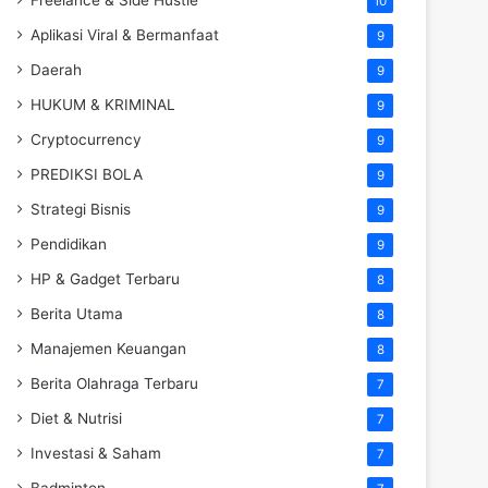
10
Aplikasi Viral & Bermanfaat
9
Daerah
9
HUKUM & KRIMINAL
9
Cryptocurrency
9
PREDIKSI BOLA
9
Strategi Bisnis
9
Pendidikan
9
HP & Gadget Terbaru
8
Berita Utama
8
Manajemen Keuangan
8
Berita Olahraga Terbaru
7
Diet & Nutrisi
7
Investasi & Saham
7
Badminton