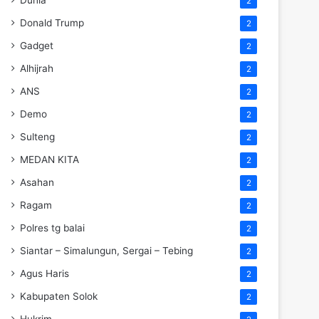
2
Donald Trump
2
Gadget
2
Alhijrah
2
ANS
2
Demo
2
Sulteng
2
MEDAN KITA
2
Asahan
2
Ragam
2
Polres tg balai
2
Siantar – Simalungun, Sergai – Tebing
2
Agus Haris
2
Kabupaten Solok
2
Hukrim