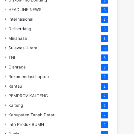
3
HEADLINE NEWS
3
Internasional
3
Deliserdang
3
Minahasa
3
Sulawesi Utara
3
TNI
3
Olahraga
3
Rekomendasi Laptop
2
Rantau
2
PEMPROV KALTENG
2
Kalteng
2
Kabupaten Tanah Datar
2
Info Produk BUMN
2
Dunia