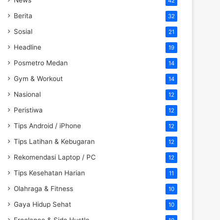
42
Berita
32
Sosial
21
Headline
19
Posmetro Medan
14
Gym & Workout
14
Nasional
12
Peristiwa
12
Tips Android / iPhone
12
Tips Latihan & Kebugaran
12
Rekomendasi Laptop / PC
12
Tips Kesehatan Harian
11
Olahraga & Fitness
10
Gaya Hidup Sehat
10
Freelance & Side Hustle