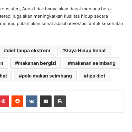
nsisten, Anda tidak hanya akan dapat menjaga berat
 tetapi juga akan meningkatkan kualitas hidup secara
 menuju pola makan sehat adalah investasi untuk kesehatan
diet tanpa ekstrem
Gaya Hidup Sehat
an
makanan bergizi
makanan seimbang
hat
pola makan seimbang
tips diet
mblr
Pinterest
Reddit
VKontakte
Share via Email
Print