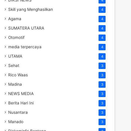
4
Skill yang Menghasilkan
4
Agama
4
SUMATERA UTARA
4
Otomotif
4
media terpercaya
4
UTAMA
4
Sehat
3
Rico Waas
3
Madina
3
NEWS MEDIA
3
Berita Hari Ini
3
Nusantara
3
Manado
3
Diskominfo Bontang