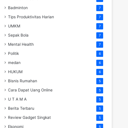
Badminton
7
Tips Produktivitas Harian
7
UMKM
7
Sepak Bola
7
Mental Health
7
Politik
6
medan
6
HUKUM
6
Bisnis Rumahan
5
Cara Dapat Uang Online
5
U T A M A
5
Berita Terbaru
5
Review Gadget Singkat
5
Ekonomi
5