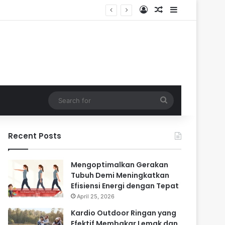
Log In
Random Article
Sidebar
Search
for
Recent Posts
Mengoptimalkan Gerakan
Tubuh Demi Meningkatkan
Efisiensi Energi dengan Tepat
April 25, 2026
Kardio Outdoor Ringan yang
Efektif Membakar Lemak dan