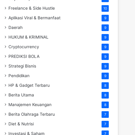
Freelance & Side Hustle
10
Aplikasi Viral & Bermanfaat
9
Daerah
9
HUKUM & KRIMINAL
9
Cryptocurrency
9
PREDIKSI BOLA
9
Strategi Bisnis
9
Pendidikan
9
HP & Gadget Terbaru
8
Berita Utama
8
Manajemen Keuangan
8
Berita Olahraga Terbaru
7
Diet & Nutrisi
7
Investasi & Saham
7