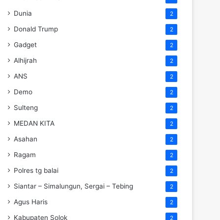
Dunia
2
Donald Trump
2
Gadget
2
Alhijrah
2
ANS
2
Demo
2
Sulteng
2
MEDAN KITA
2
Asahan
2
Ragam
2
Polres tg balai
2
Siantar – Simalungun, Sergai – Tebing
2
Agus Haris
2
Kabupaten Solok
2