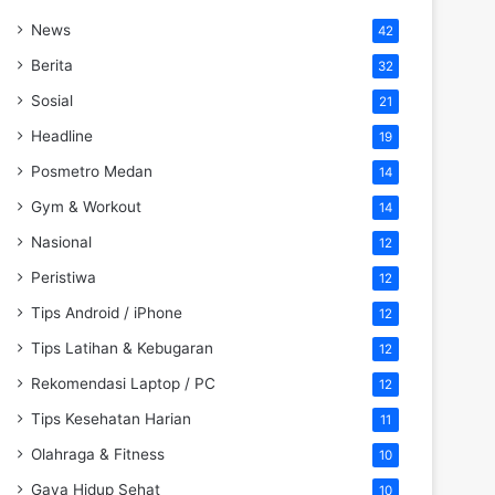
News
42
Berita
32
Sosial
21
Headline
19
Posmetro Medan
14
Gym & Workout
14
Nasional
12
Peristiwa
12
Tips Android / iPhone
12
Tips Latihan & Kebugaran
12
Rekomendasi Laptop / PC
12
Tips Kesehatan Harian
11
Olahraga & Fitness
10
Gaya Hidup Sehat
10