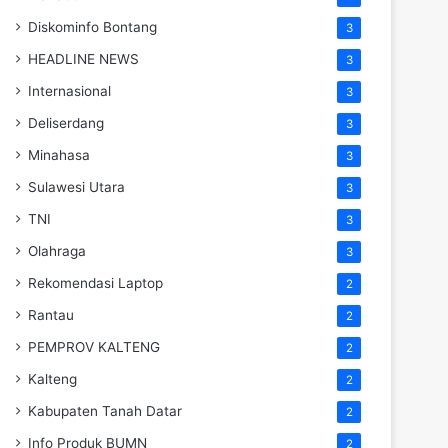
Diskominfo Bontang
3
HEADLINE NEWS
3
Internasional
3
Deliserdang
3
Minahasa
3
Sulawesi Utara
3
TNI
3
Olahraga
3
Rekomendasi Laptop
2
Rantau
2
PEMPROV KALTENG
2
Kalteng
2
Kabupaten Tanah Datar
2
Info Produk BUMN
2