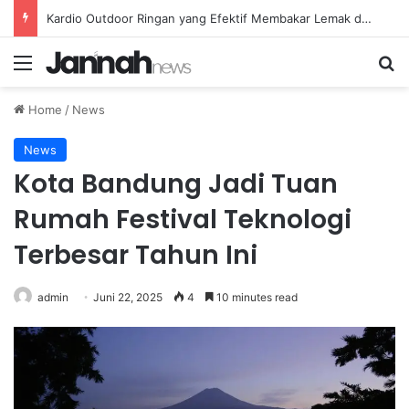
Kardio Outdoor Ringan yang Efektif Membakar Lemak dan Menyegarkan Tubuh Anda
Menu
Se
Home
/
News
News
Kota Bandung Jadi Tuan
Rumah Festival Teknologi
Terbesar Tahun Ini
admin
Juni 22, 2025
4
10 minutes read