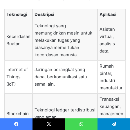
Teknologi
Deskripsi
Aplikasi
Teknologi yang
Asisten
memungkinkan mesin untuk
Kecerdasan
virtual,
melakukan tugas yang
Buatan
analisis
biasanya memerlukan
data.
kecerdasan manusia.
Rumah
Internet of
Jaringan perangkat yang
pintar,
Things
dapat berkomunikasi satu
industri
(IoT)
sama lain.
manufaktur.
Transaksi
keuangan,
Teknologi ledger terdistribusi
Blockchain
manajemen
yang aman.
rantai
pasok.
Facebook
X
WhatsApp
Telegram