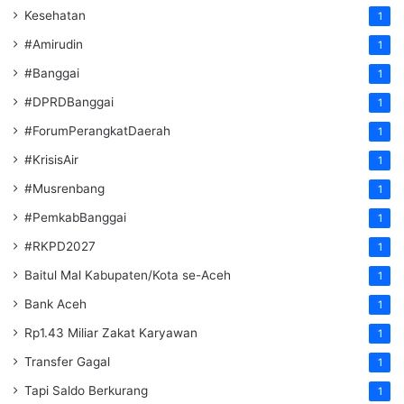
Kesehatan
1
#Amirudin
1
#Banggai
1
#DPRDBanggai
1
#ForumPerangkatDaerah
1
#KrisisAir
1
#Musrenbang
1
#PemkabBanggai
1
#RKPD2027
1
Baitul Mal Kabupaten/Kota se-Aceh
1
Bank Aceh
1
Rp1.43 Miliar Zakat Karyawan
1
Transfer Gagal
1
Tapi Saldo Berkurang
1