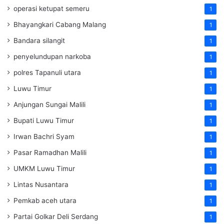
operasi ketupat semeru
1
Bhayangkari Cabang Malang
1
Bandara silangit
1
penyelundupan narkoba
1
polres Tapanuli utara
1
Luwu Timur
1
Anjungan Sungai Malili
1
Bupati Luwu Timur
1
Irwan Bachri Syam
1
Pasar Ramadhan Malili
1
UMKM Luwu Timur
1
Lintas Nusantara
1
Pemkab aceh utara
1
Partai Golkar Deli Serdang
1