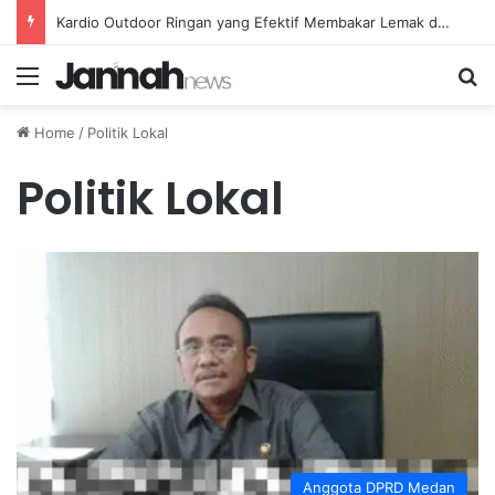
Kardio Outdoor Ringan yang Efektif Membakar Lemak dan Menyegarkan Tubuh Anda
Menu
Se
Home
/
Politik Lokal
Politik Lokal
Anggota DPRD Medan