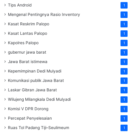
Tips Android
1
Mengenal Pentingnya Rasio Inventory
1
Kasat Reskrim Palopo
1
Kasat Lantas Palopo
1
Kapolres Palopo
1
gubernur jawa barat
1
Jawa Barat istimewa
1
Kepemimpinan Dedi Mulyadi
1
Komunikasi publik Jawa Barat
1
Laskar Gibran Jawa Barat
1
Wilujeng Milangkala Dedi Mulyadi
1
Komisi V DPR Dorong
1
Percepat Penyelesaian
1
Ruas Tol Padang Tiji–Seulimeum
1