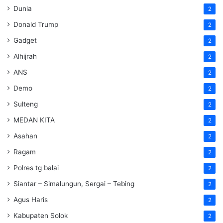
Dunia
2
Donald Trump
2
Gadget
2
Alhijrah
2
ANS
2
Demo
2
Sulteng
2
MEDAN KITA
2
Asahan
2
Ragam
2
Polres tg balai
2
Siantar – Simalungun, Sergai – Tebing
2
Agus Haris
2
Kabupaten Solok
2