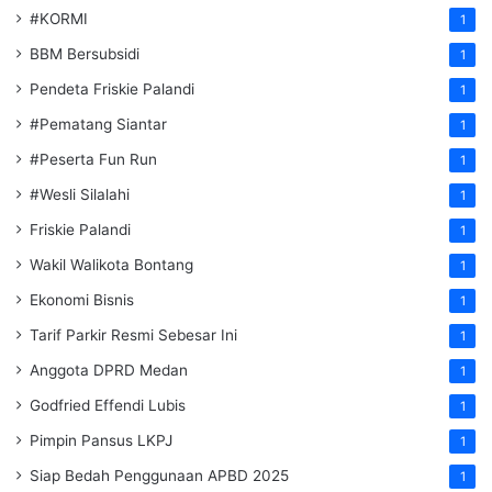
#KORMI
1
BBM Bersubsidi
1
Pendeta Friskie Palandi
1
#Pematang Siantar
1
#Peserta Fun Run
1
#Wesli Silalahi
1
Friskie Palandi
1
Wakil Walikota Bontang
1
Ekonomi Bisnis
1
Tarif Parkir Resmi Sebesar Ini
1
Anggota DPRD Medan
1
Godfried Effendi Lubis
1
Pimpin Pansus LKPJ
1
Siap Bedah Penggunaan APBD 2025
1