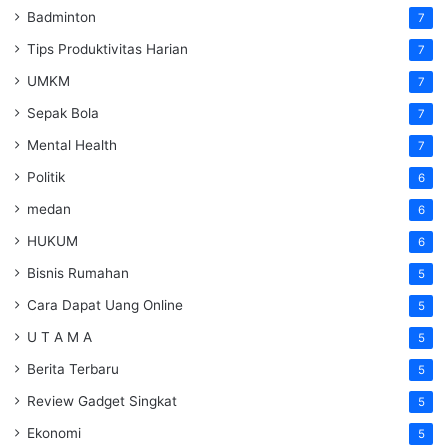
Badminton
7
Tips Produktivitas Harian
7
UMKM
7
Sepak Bola
7
Mental Health
7
Politik
6
medan
6
HUKUM
6
Bisnis Rumahan
5
Cara Dapat Uang Online
5
U T A M A
5
Berita Terbaru
5
Review Gadget Singkat
5
Ekonomi
5