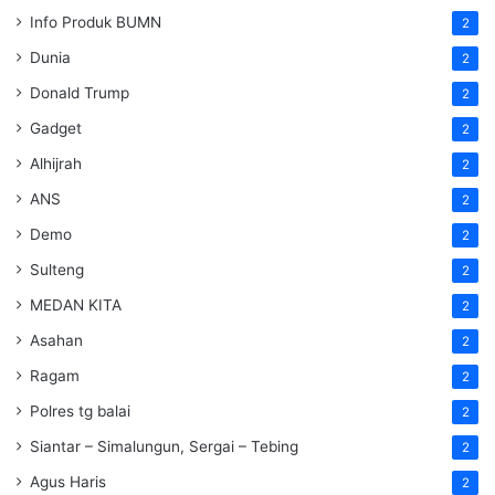
Info Produk BUMN
2
Dunia
2
Donald Trump
2
Gadget
2
Alhijrah
2
ANS
2
Demo
2
Sulteng
2
MEDAN KITA
2
Asahan
2
Ragam
2
Polres tg balai
2
Siantar – Simalungun, Sergai – Tebing
2
Agus Haris
2