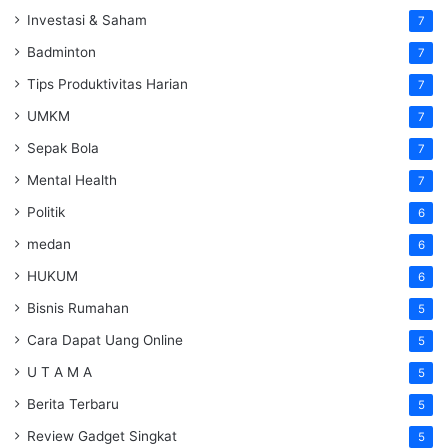
Investasi & Saham
7
Badminton
7
Tips Produktivitas Harian
7
UMKM
7
Sepak Bola
7
Mental Health
7
Politik
6
medan
6
HUKUM
6
Bisnis Rumahan
5
Cara Dapat Uang Online
5
U T A M A
5
Berita Terbaru
5
Review Gadget Singkat
5