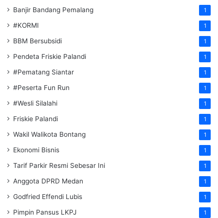
Banjir Bandang Pemalang
1
#KORMI
1
BBM Bersubsidi
1
Pendeta Friskie Palandi
1
#Pematang Siantar
1
#Peserta Fun Run
1
#Wesli Silalahi
1
Friskie Palandi
1
Wakil Walikota Bontang
1
Ekonomi Bisnis
1
Tarif Parkir Resmi Sebesar Ini
1
Anggota DPRD Medan
1
Godfried Effendi Lubis
1
Pimpin Pansus LKPJ
1