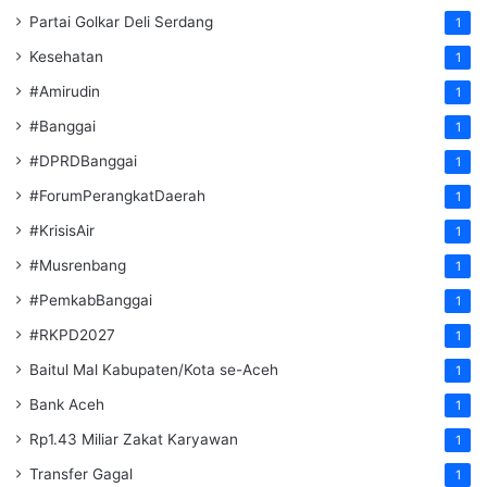
Partai Golkar Deli Serdang
1
Kesehatan
1
#Amirudin
1
#Banggai
1
#DPRDBanggai
1
#ForumPerangkatDaerah
1
#KrisisAir
1
#Musrenbang
1
#PemkabBanggai
1
#RKPD2027
1
Baitul Mal Kabupaten/Kota se-Aceh
1
Bank Aceh
1
Rp1.43 Miliar Zakat Karyawan
1
Transfer Gagal
1