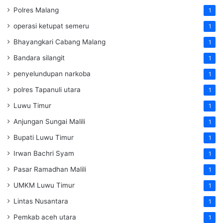
Polres Malang
1
operasi ketupat semeru
1
Bhayangkari Cabang Malang
1
Bandara silangit
1
penyelundupan narkoba
1
polres Tapanuli utara
1
Luwu Timur
1
Anjungan Sungai Malili
1
Bupati Luwu Timur
1
Irwan Bachri Syam
1
Pasar Ramadhan Malili
1
UMKM Luwu Timur
1
Lintas Nusantara
1
Pemkab aceh utara
1