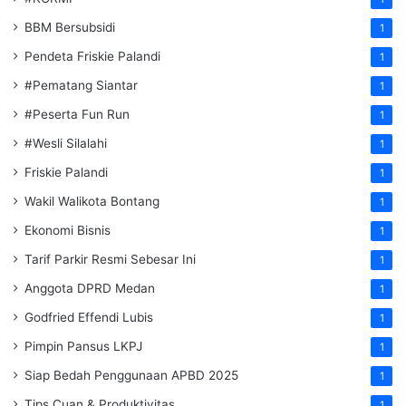
BBM Bersubsidi
1
Pendeta Friskie Palandi
1
#Pematang Siantar
1
#Peserta Fun Run
1
#Wesli Silalahi
1
Friskie Palandi
1
Wakil Walikota Bontang
1
Ekonomi Bisnis
1
Tarif Parkir Resmi Sebesar Ini
1
Anggota DPRD Medan
1
Godfried Effendi Lubis
1
Pimpin Pansus LKPJ
1
Siap Bedah Penggunaan APBD 2025
1
Tips Cuan & Produktivitas
1