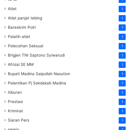
Atlet
1
Atlet panjat tebing
1
Bareskrim Polri
1
Pelatih atlet
1
Pelecehan Seksual
1
Brigjen TNI Saptono Syiwarudi
1
Afrizal SE MM
1
Bupati Madina Saipullah Nasution
1
Pelantikan Pj Sekdakab Madina
1
hiburan
1
Prestasi
1
Kriminal
1
Siaran Pers
1
pemjo
1