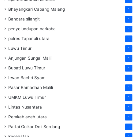
Bhayangkari Cabang Malang
1
Bandara silangit
1
penyelundupan narkoba
1
polres Tapanuli utara
1
Luwu Timur
1
Anjungan Sungai Malili
1
Bupati Luwu Timur
1
Irwan Bachri Syam
1
Pasar Ramadhan Malili
1
UMKM Luwu Timur
1
Lintas Nusantara
1
Pemkab aceh utara
1
Partai Golkar Deli Serdang
1
Kesehatan
1