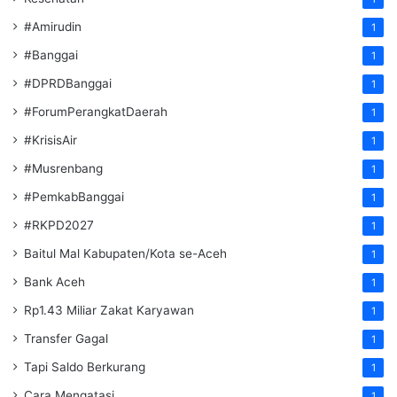
#Amirudin
1
#Banggai
1
#DPRDBanggai
1
#ForumPerangkatDaerah
1
#KrisisAir
1
#Musrenbang
1
#PemkabBanggai
1
#RKPD2027
1
Baitul Mal Kabupaten/Kota se-Aceh
1
Bank Aceh
1
Rp1.43 Miliar Zakat Karyawan
1
Transfer Gagal
1
Tapi Saldo Berkurang
1
Cara Mengatasi
1