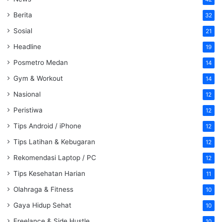
Berita
32
Sosial
21
Headline
19
Posmetro Medan
14
Gym & Workout
14
Nasional
12
Peristiwa
12
Tips Android / iPhone
12
Tips Latihan & Kebugaran
12
Rekomendasi Laptop / PC
12
Tips Kesehatan Harian
11
Olahraga & Fitness
10
Gaya Hidup Sehat
10
Freelance & Side Hustle
10