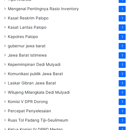
Mengenal Pentingnya Rasio Inventory
1
Kasat Reskrim Palopo
1
Kasat Lantas Palopo
1
Kapolres Palopo
1
gubernur jawa barat
1
Jawa Barat istimewa
1
Kepemimpinan Dedi Mulyadi
1
Komunikasi publik Jawa Barat
1
Laskar Gibran Jawa Barat
1
Wilujeng Milangkala Dedi Mulyadi
1
Komisi V DPR Dorong
1
Percepat Penyelesaian
1
Ruas Tol Padang Tiji–Seulimeum
1
Ketua Komisi IV DPRD Medan
1