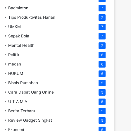
Badminton
7
Tips Produktivitas Harian
7
UMKM
7
Sepak Bola
7
Mental Health
7
Politik
6
medan
6
HUKUM
6
Bisnis Rumahan
5
Cara Dapat Uang Online
5
U T A M A
5
Berita Terbaru
5
Review Gadget Singkat
5
Ekonomi
5