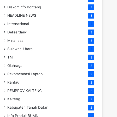
Diskominfo Bontang
3
HEADLINE NEWS
3
Internasional
3
Deliserdang
3
Minahasa
3
Sulawesi Utara
3
TNI
3
Olahraga
3
Rekomendasi Laptop
2
Rantau
2
PEMPROV KALTENG
2
Kalteng
2
Kabupaten Tanah Datar
2
Info Produk BUMN
2