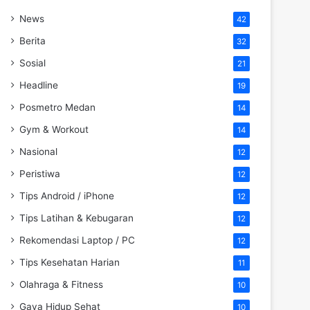
News
42
Berita
32
Sosial
21
Headline
19
Posmetro Medan
14
Gym & Workout
14
Nasional
12
Peristiwa
12
Tips Android / iPhone
12
Tips Latihan & Kebugaran
12
Rekomendasi Laptop / PC
12
Tips Kesehatan Harian
11
Olahraga & Fitness
10
Gaya Hidup Sehat
10