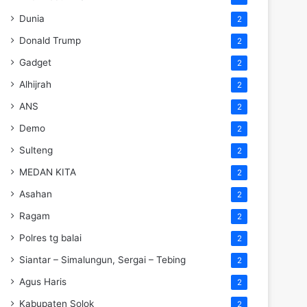
Dunia
2
Donald Trump
2
Gadget
2
Alhijrah
2
ANS
2
Demo
2
Sulteng
2
MEDAN KITA
2
Asahan
2
Ragam
2
Polres tg balai
2
Siantar – Simalungun, Sergai – Tebing
2
Agus Haris
2
Kabupaten Solok
2