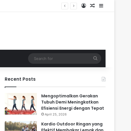
Log In
Random Article
Sidebar
Search
for
Recent Posts
Mengoptimalkan Gerakan
Tubuh Demi Meningkatkan
Efisiensi Energi dengan Tepat
April 25, 2026
Kardio Outdoor Ringan yang
Efektif Membakar Lemak dan