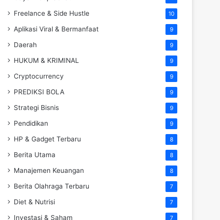
Freelance & Side Hustle
10
Aplikasi Viral & Bermanfaat
9
Daerah
9
HUKUM & KRIMINAL
9
Cryptocurrency
9
PREDIKSI BOLA
9
Strategi Bisnis
9
Pendidikan
9
HP & Gadget Terbaru
8
Berita Utama
8
Manajemen Keuangan
8
Berita Olahraga Terbaru
7
Diet & Nutrisi
7
Investasi & Saham
7