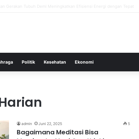
or Ringan yang Efektif Membakar Lemak dan Menyegarkan Tubuh Anda
ahraga
Politik
Kesehatan
Ekonomi
 Harian
admin
Juni 22, 2025
5
Bagaimana Meditasi Bisa