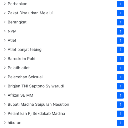
Perbankan
1
Zakat Disalurkan Melalui
1
Berangkat
1
NPM
1
Atlet
1
Atlet panjat tebing
1
Bareskrim Polri
1
Pelatih atlet
1
Pelecehan Seksual
1
Brigjen TNI Saptono Syiwarudi
1
Afrizal SE MM
1
Bupati Madina Saipullah Nasution
1
Pelantikan Pj Sekdakab Madina
1
hiburan
1