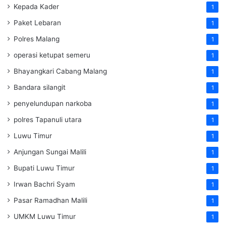
Kepada Kader
1
Paket Lebaran
1
Polres Malang
1
operasi ketupat semeru
1
Bhayangkari Cabang Malang
1
Bandara silangit
1
penyelundupan narkoba
1
polres Tapanuli utara
1
Luwu Timur
1
Anjungan Sungai Malili
1
Bupati Luwu Timur
1
Irwan Bachri Syam
1
Pasar Ramadhan Malili
1
UMKM Luwu Timur
1