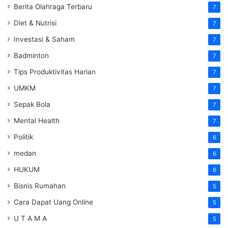
Berita Olahraga Terbaru
7
Diet & Nutrisi
7
Investasi & Saham
7
Badminton
7
Tips Produktivitas Harian
7
UMKM
7
Sepak Bola
7
Mental Health
7
Politik
6
medan
6
HUKUM
6
Bisnis Rumahan
5
Cara Dapat Uang Online
5
U T A M A
5