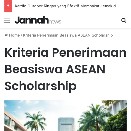
Kebiasaan Sehat Harian untuk Menjaga Stamina Tubuh Tetap Stabil dan Optimal
Menu
Se
Home
/
Kriteria Penerimaan Beasiswa ASEAN Scholarship
Kriteria Penerimaan
Beasiswa ASEAN
Scholarship