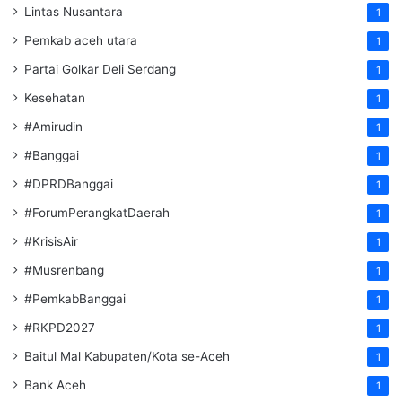
Lintas Nusantara
1
Pemkab aceh utara
1
Partai Golkar Deli Serdang
1
Kesehatan
1
#Amirudin
1
#Banggai
1
#DPRDBanggai
1
#ForumPerangkatDaerah
1
#KrisisAir
1
#Musrenbang
1
#PemkabBanggai
1
#RKPD2027
1
Baitul Mal Kabupaten/Kota se-Aceh
1
Bank Aceh
1