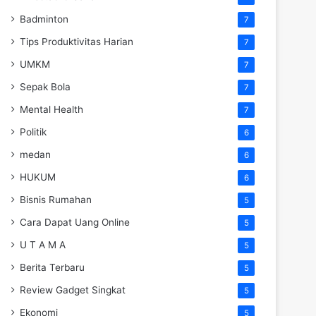
Badminton
7
Tips Produktivitas Harian
7
UMKM
7
Sepak Bola
7
Mental Health
7
Politik
6
medan
6
HUKUM
6
Bisnis Rumahan
5
Cara Dapat Uang Online
5
U T A M A
5
Berita Terbaru
5
Review Gadget Singkat
5
Ekonomi
5