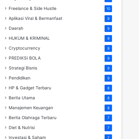
Freelance & Side Hustle
10
Aplikasi Viral & Bermanfaat
9
Daerah
9
HUKUM & KRIMINAL
9
Cryptocurrency
9
PREDIKSI BOLA
9
Strategi Bisnis
9
Pendidikan
9
HP & Gadget Terbaru
8
Berita Utama
8
Manajemen Keuangan
8
Berita Olahraga Terbaru
7
Diet & Nutrisi
7
Investasi & Saham
7