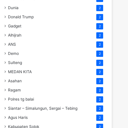
Dunia
2
Donald Trump
2
Gadget
2
Alhijrah
2
ANS
2
Demo
2
Sulteng
2
MEDAN KITA
2
Asahan
2
Ragam
2
Polres tg balai
2
Siantar – Simalungun, Sergai – Tebing
2
Agus Haris
2
Kabupaten Solok
2