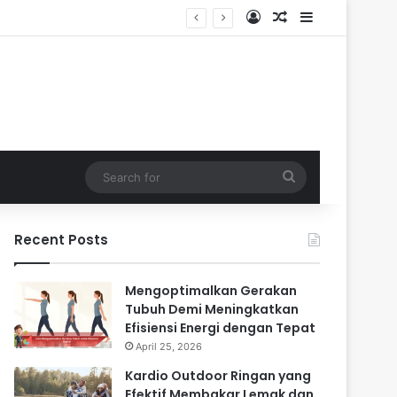
Log In
Random Article
Sidebar
Search
for
Recent Posts
Mengoptimalkan Gerakan
Tubuh Demi Meningkatkan
Efisiensi Energi dengan Tepat
April 25, 2026
Kardio Outdoor Ringan yang
Efektif Membakar Lemak dan