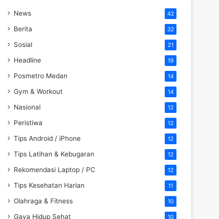
News
42
Berita
32
Sosial
21
Headline
19
Posmetro Medan
14
Gym & Workout
14
Nasional
12
Peristiwa
12
Tips Android / iPhone
12
Tips Latihan & Kebugaran
12
Rekomendasi Laptop / PC
12
Tips Kesehatan Harian
11
Olahraga & Fitness
10
Gaya Hidup Sehat
10