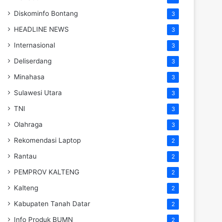
Diskominfo Bontang
3
HEADLINE NEWS
3
Internasional
3
Deliserdang
3
Minahasa
3
Sulawesi Utara
3
TNI
3
Olahraga
3
Rekomendasi Laptop
2
Rantau
2
PEMPROV KALTENG
2
Kalteng
2
Kabupaten Tanah Datar
2
Info Produk BUMN
2