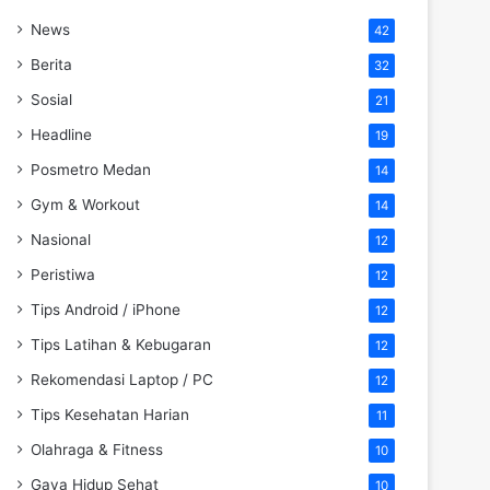
News
42
Berita
32
Sosial
21
Headline
19
Posmetro Medan
14
Gym & Workout
14
Nasional
12
Peristiwa
12
Tips Android / iPhone
12
Tips Latihan & Kebugaran
12
Rekomendasi Laptop / PC
12
Tips Kesehatan Harian
11
Olahraga & Fitness
10
Gaya Hidup Sehat
10