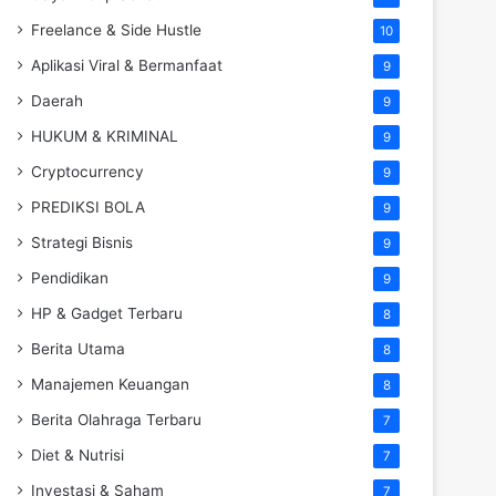
Freelance & Side Hustle
10
Aplikasi Viral & Bermanfaat
9
Daerah
9
HUKUM & KRIMINAL
9
Cryptocurrency
9
PREDIKSI BOLA
9
Strategi Bisnis
9
Pendidikan
9
HP & Gadget Terbaru
8
Berita Utama
8
Manajemen Keuangan
8
Berita Olahraga Terbaru
7
Diet & Nutrisi
7
Investasi & Saham
7