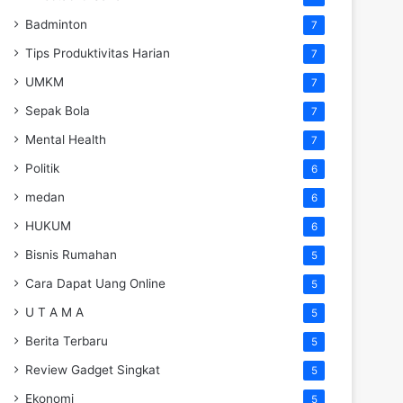
Badminton
7
Tips Produktivitas Harian
7
UMKM
7
Sepak Bola
7
Mental Health
7
Politik
6
medan
6
HUKUM
6
Bisnis Rumahan
5
Cara Dapat Uang Online
5
U T A M A
5
Berita Terbaru
5
Review Gadget Singkat
5
Ekonomi
5