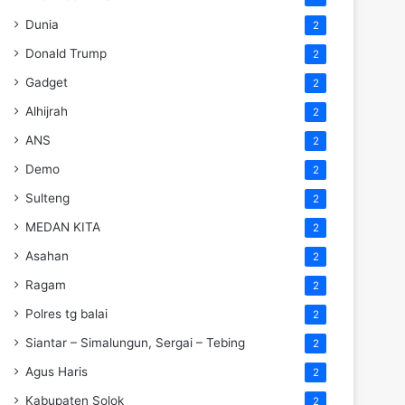
Dunia
2
Donald Trump
2
Gadget
2
Alhijrah
2
ANS
2
Demo
2
Sulteng
2
MEDAN KITA
2
Asahan
2
Ragam
2
Polres tg balai
2
Siantar – Simalungun, Sergai – Tebing
2
Agus Haris
2
Kabupaten Solok
2