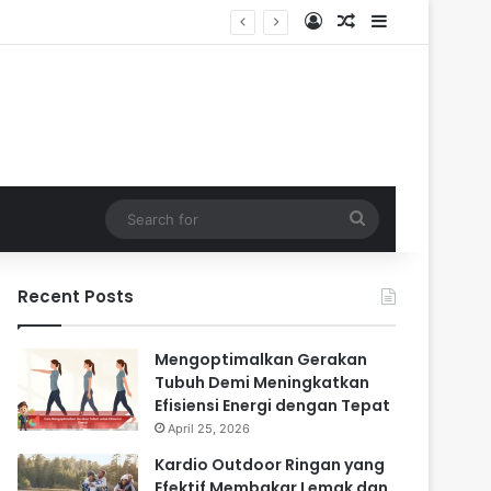
Log In
Random Article
Sidebar
Search
for
Recent Posts
Mengoptimalkan Gerakan
Tubuh Demi Meningkatkan
Efisiensi Energi dengan Tepat
April 25, 2026
Kardio Outdoor Ringan yang
Efektif Membakar Lemak dan