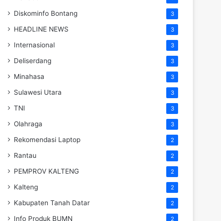
Diskominfo Bontang
3
HEADLINE NEWS
3
Internasional
3
Deliserdang
3
Minahasa
3
Sulawesi Utara
3
TNI
3
Olahraga
3
Rekomendasi Laptop
2
Rantau
2
PEMPROV KALTENG
2
Kalteng
2
Kabupaten Tanah Datar
2
Info Produk BUMN
2