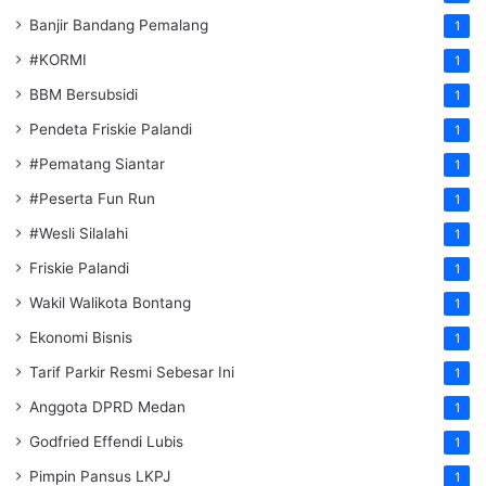
Banjir Bandang Pemalang
1
#KORMI
1
BBM Bersubsidi
1
Pendeta Friskie Palandi
1
#Pematang Siantar
1
#Peserta Fun Run
1
#Wesli Silalahi
1
Friskie Palandi
1
Wakil Walikota Bontang
1
Ekonomi Bisnis
1
Tarif Parkir Resmi Sebesar Ini
1
Anggota DPRD Medan
1
Godfried Effendi Lubis
1
Pimpin Pansus LKPJ
1