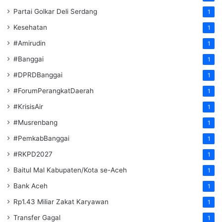
Partai Golkar Deli Serdang
1
Kesehatan
1
#Amirudin
1
#Banggai
1
#DPRDBanggai
1
#ForumPerangkatDaerah
1
#KrisisAir
1
#Musrenbang
1
#PemkabBanggai
1
#RKPD2027
1
Baitul Mal Kabupaten/Kota se-Aceh
1
Bank Aceh
1
Rp1.43 Miliar Zakat Karyawan
1
Transfer Gagal
1