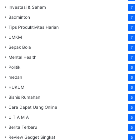
Investasi & Saham
7
Badminton
7
Tips Produktivitas Harian
7
UMKM
7
Sepak Bola
7
Mental Health
7
Politik
6
medan
6
HUKUM
6
Bisnis Rumahan
5
Cara Dapat Uang Online
5
U T A M A
5
Berita Terbaru
5
Review Gadget Singkat
5