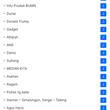
Info Produk BUMN
2
Dunia
2
Donald Trump
2
Gadget
2
Alhijrah
2
ANS
2
Demo
2
Sulteng
2
MEDAN KITA
2
Asahan
2
Ragam
2
Polres tg balai
2
Siantar – Simalungun, Sergai – Tebing
2
Agus Haris
2