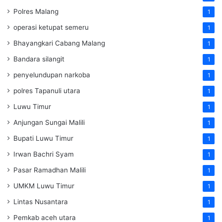
Polres Malang
1
operasi ketupat semeru
1
Bhayangkari Cabang Malang
1
Bandara silangit
1
penyelundupan narkoba
1
polres Tapanuli utara
1
Luwu Timur
1
Anjungan Sungai Malili
1
Bupati Luwu Timur
1
Irwan Bachri Syam
1
Pasar Ramadhan Malili
1
UMKM Luwu Timur
1
Lintas Nusantara
1
Pemkab aceh utara
1