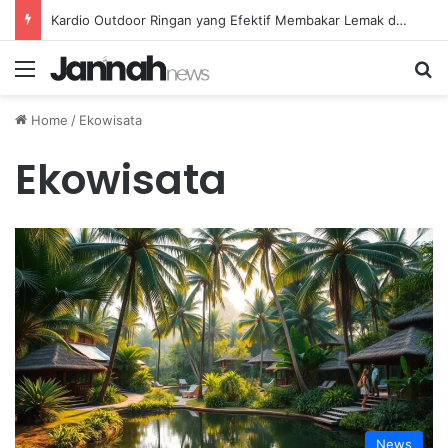
Kardio Outdoor Ringan yang Efektif Membakar Lemak dan Menyegarkan Tubuh Anda
Menu
Se
Home
/
Ekowisata
Ekowisata
News