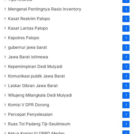
Mengenal Pentingnya Rasio Inventory
1
Kasat Reskrim Palopo
1
Kasat Lantas Palopo
1
Kapolres Palopo
1
gubernur jawa barat
1
Jawa Barat istimewa
1
Kepemimpinan Dedi Mulyadi
1
Komunikasi publik Jawa Barat
1
Laskar Gibran Jawa Barat
1
Wilujeng Milangkala Dedi Mulyadi
1
Komisi V DPR Dorong
1
Percepat Penyelesaian
1
Ruas Tol Padang Tiji–Seulimeum
1
Ketua Komisi IV DPRD Medan
1