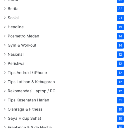
Berita
32
Sosial
21
Headline
19
Posmetro Medan
14
Gym & Workout
14
Nasional
12
Peristiwa
12
Tips Android / iPhone
12
Tips Latihan & Kebugaran
12
Rekomendasi Laptop / PC
12
Tips Kesehatan Harian
11
Olahraga & Fitness
10
Gaya Hidup Sehat
10
Freelance & Side Hustle
10