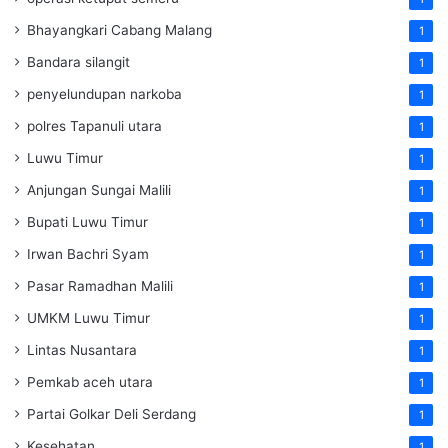
Bhayangkari Cabang Malang
1
Bandara silangit
1
penyelundupan narkoba
1
polres Tapanuli utara
1
Luwu Timur
1
Anjungan Sungai Malili
1
Bupati Luwu Timur
1
Irwan Bachri Syam
1
Pasar Ramadhan Malili
1
UMKM Luwu Timur
1
Lintas Nusantara
1
Pemkab aceh utara
1
Partai Golkar Deli Serdang
1
Kesehatan
1