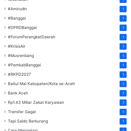
#Amirudin
1
#Banggai
1
#DPRDBanggai
1
#ForumPerangkatDaerah
1
#KrisisAir
1
#Musrenbang
1
#PemkabBanggai
1
#RKPD2027
1
Baitul Mal Kabupaten/Kota se-Aceh
1
Bank Aceh
1
Rp1.43 Miliar Zakat Karyawan
1
Transfer Gagal
1
Tapi Saldo Berkurang
1
Cara Mengatasi
1