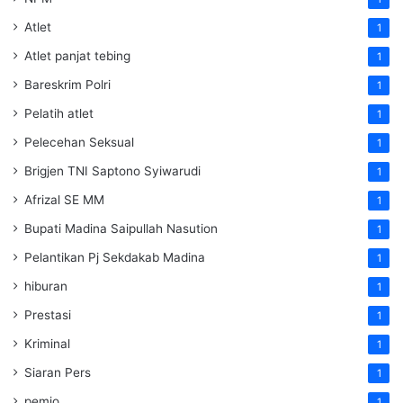
Atlet
1
Atlet panjat tebing
1
Bareskrim Polri
1
Pelatih atlet
1
Pelecehan Seksual
1
Brigjen TNI Saptono Syiwarudi
1
Afrizal SE MM
1
Bupati Madina Saipullah Nasution
1
Pelantikan Pj Sekdakab Madina
1
hiburan
1
Prestasi
1
Kriminal
1
Siaran Pers
1
pemjo
1