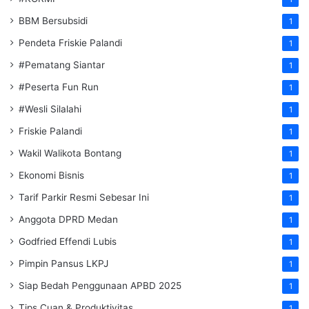
BBM Bersubsidi
1
Pendeta Friskie Palandi
1
#Pematang Siantar
1
#Peserta Fun Run
1
#Wesli Silalahi
1
Friskie Palandi
1
Wakil Walikota Bontang
1
Ekonomi Bisnis
1
Tarif Parkir Resmi Sebesar Ini
1
Anggota DPRD Medan
1
Godfried Effendi Lubis
1
Pimpin Pansus LKPJ
1
Siap Bedah Penggunaan APBD 2025
1
Tips Cuan & Produktivitas
1