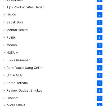
Tips Produktivitas Harian
7
UMKM
7
Sepak Bola
7
Mental Health
7
Politik
6
medan
6
HUKUM
6
Bisnis Rumahan
5
Cara Dapat Uang Online
5
U T A M A
5
Berita Terbaru
5
Review Gadget Singkat
5
Ekonomi
5
DIKSI NEWS
4