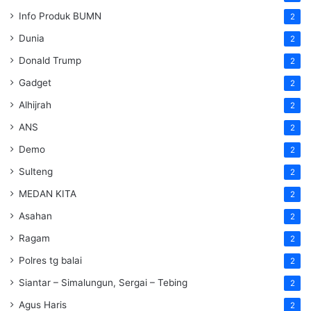
Info Produk BUMN
2
Dunia
2
Donald Trump
2
Gadget
2
Alhijrah
2
ANS
2
Demo
2
Sulteng
2
MEDAN KITA
2
Asahan
2
Ragam
2
Polres tg balai
2
Siantar – Simalungun, Sergai – Tebing
2
Agus Haris
2