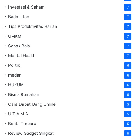
Investasi & Saham
7
Badminton
7
Tips Produktivitas Harian
7
UMKM
7
Sepak Bola
7
Mental Health
7
Politik
6
medan
6
HUKUM
6
Bisnis Rumahan
5
Cara Dapat Uang Online
5
U T A M A
5
Berita Terbaru
5
Review Gadget Singkat
5