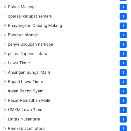
Polres Malang
1
operasi ketupat semeru
1
Bhayangkari Cabang Malang
1
Bandara silangit
1
penyelundupan narkoba
1
polres Tapanuli utara
1
Luwu Timur
1
Anjungan Sungai Malili
1
Bupati Luwu Timur
1
Irwan Bachri Syam
1
Pasar Ramadhan Malili
1
UMKM Luwu Timur
1
Lintas Nusantara
1
Pemkab aceh utara
1