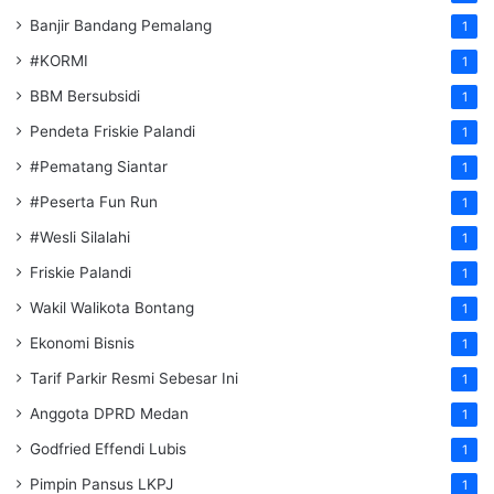
Banjir Bandang Pemalang
1
#KORMI
1
BBM Bersubsidi
1
Pendeta Friskie Palandi
1
#Pematang Siantar
1
#Peserta Fun Run
1
#Wesli Silalahi
1
Friskie Palandi
1
Wakil Walikota Bontang
1
Ekonomi Bisnis
1
Tarif Parkir Resmi Sebesar Ini
1
Anggota DPRD Medan
1
Godfried Effendi Lubis
1
Pimpin Pansus LKPJ
1