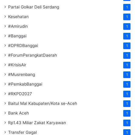
Partai Golkar Deli Serdang
1
Kesehatan
1
#Amirudin
1
#Banggai
1
#DPRDBanggai
1
#ForumPerangkatDaerah
1
#KrisisAir
1
#Musrenbang
1
#PemkabBanggai
1
#RKPD2027
1
Baitul Mal Kabupaten/Kota se-Aceh
1
Bank Aceh
1
Rp1.43 Miliar Zakat Karyawan
1
Transfer Gagal
1