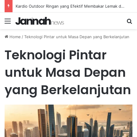
Kardio Outdoor Ringan yang Efektif Membakar Lemak dan Menyegarkan Tubuh Anda
Menu
Se
Home
/
Teknologi Pintar untuk Masa Depan yang Berkelanjutan
Teknologi Pintar
untuk Masa Depan
yang Berkelanjutan