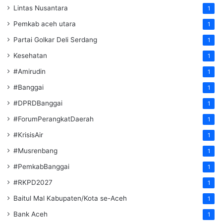
Lintas Nusantara
1
Pemkab aceh utara
1
Partai Golkar Deli Serdang
1
Kesehatan
1
#Amirudin
1
#Banggai
1
#DPRDBanggai
1
#ForumPerangkatDaerah
1
#KrisisAir
1
#Musrenbang
1
#PemkabBanggai
1
#RKPD2027
1
Baitul Mal Kabupaten/Kota se-Aceh
1
Bank Aceh
1