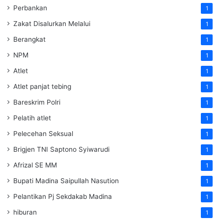
Perbankan
1
Zakat Disalurkan Melalui
1
Berangkat
1
NPM
1
Atlet
1
Atlet panjat tebing
1
Bareskrim Polri
1
Pelatih atlet
1
Pelecehan Seksual
1
Brigjen TNI Saptono Syiwarudi
1
Afrizal SE MM
1
Bupati Madina Saipullah Nasution
1
Pelantikan Pj Sekdakab Madina
1
hiburan
1