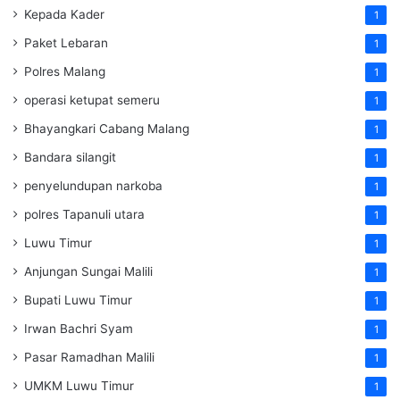
Kepada Kader
1
Paket Lebaran
1
Polres Malang
1
operasi ketupat semeru
1
Bhayangkari Cabang Malang
1
Bandara silangit
1
penyelundupan narkoba
1
polres Tapanuli utara
1
Luwu Timur
1
Anjungan Sungai Malili
1
Bupati Luwu Timur
1
Irwan Bachri Syam
1
Pasar Ramadhan Malili
1
UMKM Luwu Timur
1