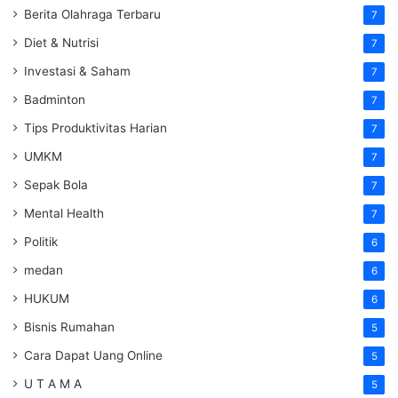
Berita Olahraga Terbaru
7
Diet & Nutrisi
7
Investasi & Saham
7
Badminton
7
Tips Produktivitas Harian
7
UMKM
7
Sepak Bola
7
Mental Health
7
Politik
6
medan
6
HUKUM
6
Bisnis Rumahan
5
Cara Dapat Uang Online
5
U T A M A
5