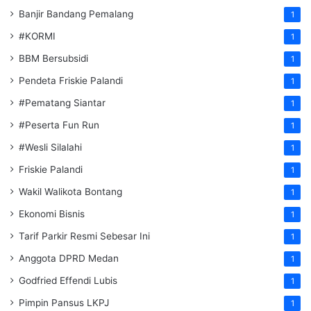
Banjir Bandang Pemalang
1
#KORMI
1
BBM Bersubsidi
1
Pendeta Friskie Palandi
1
#Pematang Siantar
1
#Peserta Fun Run
1
#Wesli Silalahi
1
Friskie Palandi
1
Wakil Walikota Bontang
1
Ekonomi Bisnis
1
Tarif Parkir Resmi Sebesar Ini
1
Anggota DPRD Medan
1
Godfried Effendi Lubis
1
Pimpin Pansus LKPJ
1