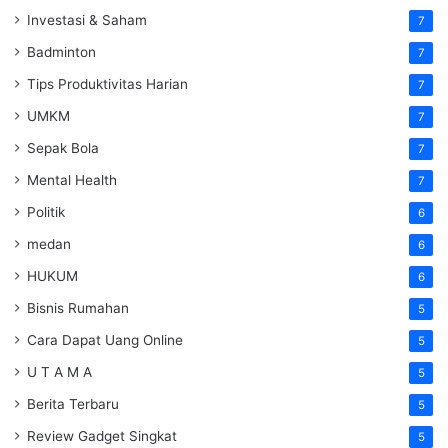
Investasi & Saham
7
Badminton
7
Tips Produktivitas Harian
7
UMKM
7
Sepak Bola
7
Mental Health
7
Politik
6
medan
6
HUKUM
6
Bisnis Rumahan
5
Cara Dapat Uang Online
5
U T A M A
5
Berita Terbaru
5
Review Gadget Singkat
5