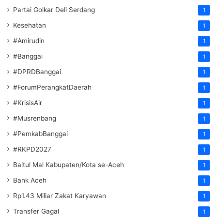
Partai Golkar Deli Serdang
1
Kesehatan
1
#Amirudin
1
#Banggai
1
#DPRDBanggai
1
#ForumPerangkatDaerah
1
#KrisisAir
1
#Musrenbang
1
#PemkabBanggai
1
#RKPD2027
1
Baitul Mal Kabupaten/Kota se-Aceh
1
Bank Aceh
1
Rp1.43 Miliar Zakat Karyawan
1
Transfer Gagal
1