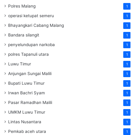
Polres Malang
1
operasi ketupat semeru
1
Bhayangkari Cabang Malang
1
Bandara silangit
1
penyelundupan narkoba
1
polres Tapanuli utara
1
Luwu Timur
1
Anjungan Sungai Malili
1
Bupati Luwu Timur
1
Irwan Bachri Syam
1
Pasar Ramadhan Malili
1
UMKM Luwu Timur
1
Lintas Nusantara
1
Pemkab aceh utara
1