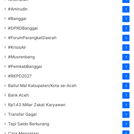
#Amirudin
1
#Banggai
1
#DPRDBanggai
1
#ForumPerangkatDaerah
1
#KrisisAir
1
#Musrenbang
1
#PemkabBanggai
1
#RKPD2027
1
Baitul Mal Kabupaten/Kota se-Aceh
1
Bank Aceh
1
Rp1.43 Miliar Zakat Karyawan
1
Transfer Gagal
1
Tapi Saldo Berkurang
1
Cara Mengatasi
1