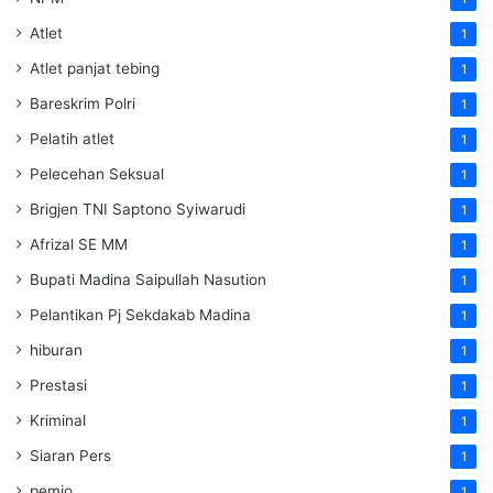
Atlet
1
Atlet panjat tebing
1
Bareskrim Polri
1
Pelatih atlet
1
Pelecehan Seksual
1
Brigjen TNI Saptono Syiwarudi
1
Afrizal SE MM
1
Bupati Madina Saipullah Nasution
1
Pelantikan Pj Sekdakab Madina
1
hiburan
1
Prestasi
1
Kriminal
1
Siaran Pers
1
pemjo
1