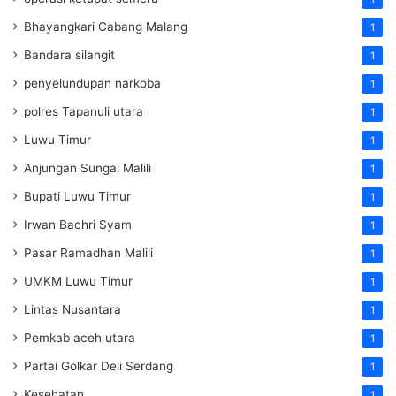
Bhayangkari Cabang Malang
1
Bandara silangit
1
penyelundupan narkoba
1
polres Tapanuli utara
1
Luwu Timur
1
Anjungan Sungai Malili
1
Bupati Luwu Timur
1
Irwan Bachri Syam
1
Pasar Ramadhan Malili
1
UMKM Luwu Timur
1
Lintas Nusantara
1
Pemkab aceh utara
1
Partai Golkar Deli Serdang
1
Kesehatan
1