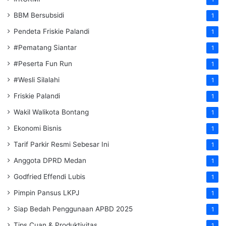
BBM Bersubsidi
1
Pendeta Friskie Palandi
1
#Pematang Siantar
1
#Peserta Fun Run
1
#Wesli Silalahi
1
Friskie Palandi
1
Wakil Walikota Bontang
1
Ekonomi Bisnis
1
Tarif Parkir Resmi Sebesar Ini
1
Anggota DPRD Medan
1
Godfried Effendi Lubis
1
Pimpin Pansus LKPJ
1
Siap Bedah Penggunaan APBD 2025
1
Tips Cuan & Produktivitas
1