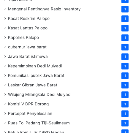
Mengenal Pentingnya Rasio Inventory
1
Kasat Reskrim Palopo
1
Kasat Lantas Palopo
1
Kapolres Palopo
1
gubernur jawa barat
1
Jawa Barat istimewa
1
Kepemimpinan Dedi Mulyadi
1
Komunikasi publik Jawa Barat
1
Laskar Gibran Jawa Barat
1
Wilujeng Milangkala Dedi Mulyadi
1
Komisi V DPR Dorong
1
Percepat Penyelesaian
1
Ruas Tol Padang Tiji–Seulimeum
1
Ketua Komisi IV DPRD Medan
1