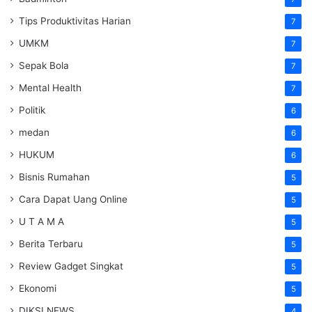
Tips Produktivitas Harian
7
UMKM
7
Sepak Bola
7
Mental Health
7
Politik
6
medan
6
HUKUM
6
Bisnis Rumahan
5
Cara Dapat Uang Online
5
U T A M A
5
Berita Terbaru
5
Review Gadget Singkat
5
Ekonomi
5
DIKSI NEWS
4