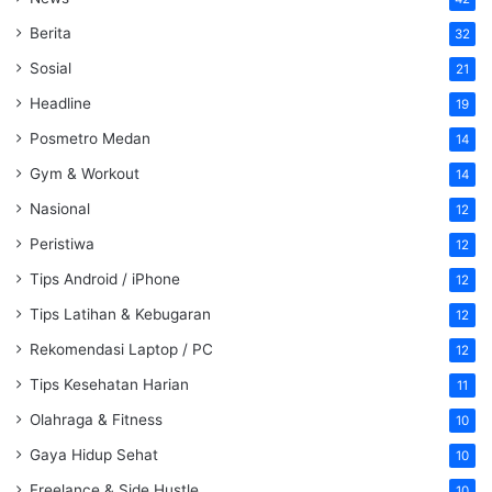
Berita
32
Sosial
21
Headline
19
Posmetro Medan
14
Gym & Workout
14
Nasional
12
Peristiwa
12
Tips Android / iPhone
12
Tips Latihan & Kebugaran
12
Rekomendasi Laptop / PC
12
Tips Kesehatan Harian
11
Olahraga & Fitness
10
Gaya Hidup Sehat
10
Freelance & Side Hustle
10