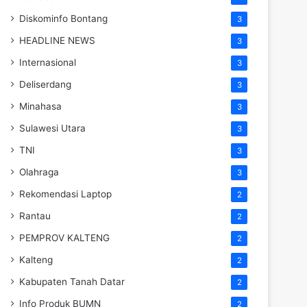
Diskominfo Bontang
3
HEADLINE NEWS
3
Internasional
3
Deliserdang
3
Minahasa
3
Sulawesi Utara
3
TNI
3
Olahraga
3
Rekomendasi Laptop
2
Rantau
2
PEMPROV KALTENG
2
Kalteng
2
Kabupaten Tanah Datar
2
Info Produk BUMN
2