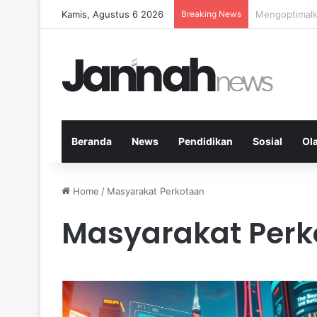
Kamis, Agustus 6 2026
Breaking News
Kardio Outdo
Beranda
News
Pendidikan
Sosial
Ol
Home
/
Masyarakat Perkotaan
Masyarakat Perk