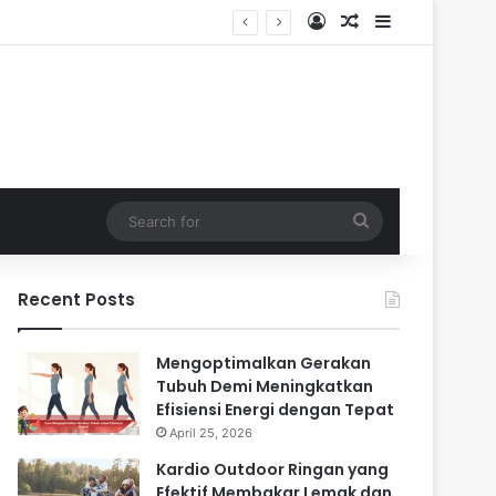
Log In
Random Article
Sidebar
Search
for
Recent Posts
Mengoptimalkan Gerakan
Tubuh Demi Meningkatkan
Efisiensi Energi dengan Tepat
April 25, 2026
Kardio Outdoor Ringan yang
Efektif Membakar Lemak dan