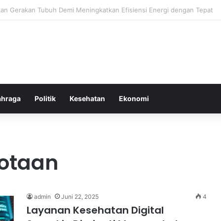
or Ringan yang Efektif Membakar Lemak dan Menyegarkan Tubuh Anda
ahraga
Politik
Kesehatan
Ekonomi
otaan
admin
Juni 22, 2025
4
Layanan Kesehatan Digital