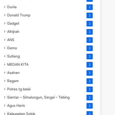
Dunia
2
Donald Trump
2
Gadget
2
Alhijrah
2
ANS
2
Demo
2
Sulteng
2
MEDAN KITA
2
Asahan
2
Ragam
2
Polres tg balai
2
Siantar – Simalungun, Sergai – Tebing
2
Agus Haris
2
Kabupaten Solok
2