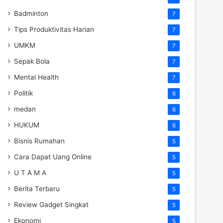
Badminton
7
Tips Produktivitas Harian
7
UMKM
7
Sepak Bola
7
Mental Health
7
Politik
6
medan
6
HUKUM
6
Bisnis Rumahan
5
Cara Dapat Uang Online
5
U T A M A
5
Berita Terbaru
5
Review Gadget Singkat
5
Ekonomi
5