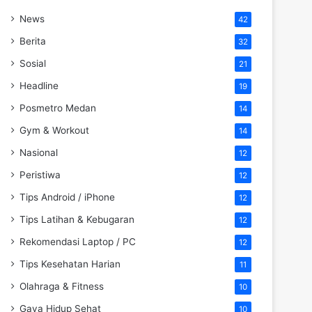
News
42
Berita
32
Sosial
21
Headline
19
Posmetro Medan
14
Gym & Workout
14
Nasional
12
Peristiwa
12
Tips Android / iPhone
12
Tips Latihan & Kebugaran
12
Rekomendasi Laptop / PC
12
Tips Kesehatan Harian
11
Olahraga & Fitness
10
Gaya Hidup Sehat
10