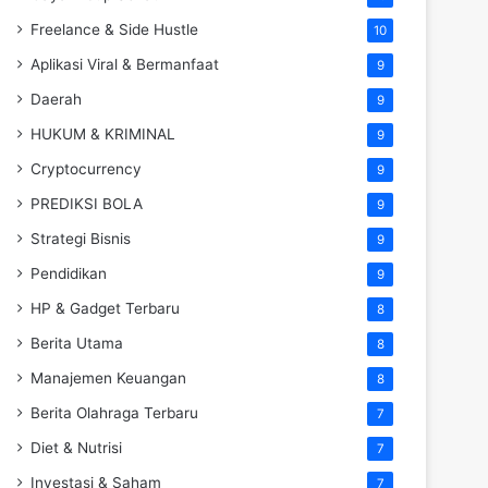
Freelance & Side Hustle
10
Aplikasi Viral & Bermanfaat
9
Daerah
9
HUKUM & KRIMINAL
9
Cryptocurrency
9
PREDIKSI BOLA
9
Strategi Bisnis
9
Pendidikan
9
HP & Gadget Terbaru
8
Berita Utama
8
Manajemen Keuangan
8
Berita Olahraga Terbaru
7
Diet & Nutrisi
7
Investasi & Saham
7