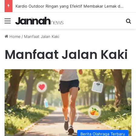
Kardio Outdoor Ringan yang Efektif Membakar Lemak dan Menyegarkan Tubuh Anda
Menu
Se
Home
/
Manfaat Jalan Kaki
Manfaat Jalan Kaki
Berita Olahraga Terbaru