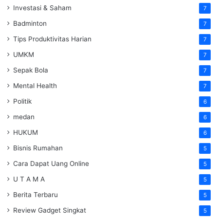
Investasi & Saham
7
Badminton
7
Tips Produktivitas Harian
7
UMKM
7
Sepak Bola
7
Mental Health
7
Politik
6
medan
6
HUKUM
6
Bisnis Rumahan
5
Cara Dapat Uang Online
5
U T A M A
5
Berita Terbaru
5
Review Gadget Singkat
5