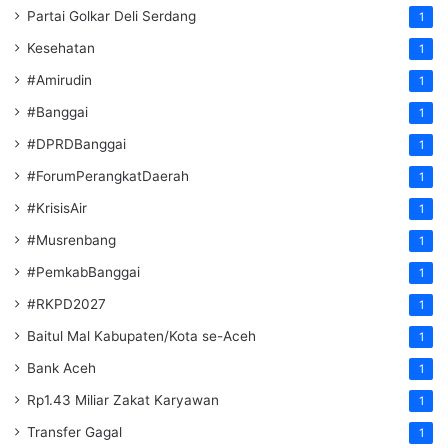
Partai Golkar Deli Serdang
1
Kesehatan
1
#Amirudin
1
#Banggai
1
#DPRDBanggai
1
#ForumPerangkatDaerah
1
#KrisisAir
1
#Musrenbang
1
#PemkabBanggai
1
#RKPD2027
1
Baitul Mal Kabupaten/Kota se-Aceh
1
Bank Aceh
1
Rp1.43 Miliar Zakat Karyawan
1
Transfer Gagal
1