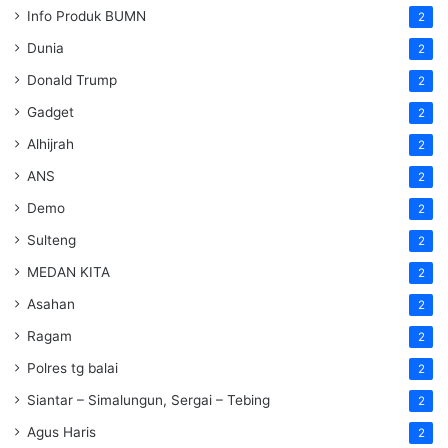
Info Produk BUMN
2
Dunia
2
Donald Trump
2
Gadget
2
Alhijrah
2
ANS
2
Demo
2
Sulteng
2
MEDAN KITA
2
Asahan
2
Ragam
2
Polres tg balai
2
Siantar – Simalungun, Sergai – Tebing
2
Agus Haris
2