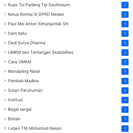
Ruas Tol Padang Tiji–Seulimeum
1
Ketua Komisi IV DPRD Medan
1
Paul Mei Anton Simanjuntak SH
1
Dam batu
1
Dedi Surya Dharma
1
UMKM dan Tantangan Skalabilitas
1
Cara UMKM
1
Mandailing Natal
1
Pemkab Madina
1
Sutan Paruhuman
1
Institusi
1
Begal sergai
1
Bintan
1
Letjen TNI Mohamad Hasan
1