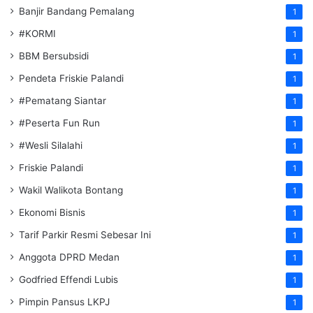
Banjir Bandang Pemalang
1
#KORMI
1
BBM Bersubsidi
1
Pendeta Friskie Palandi
1
#Pematang Siantar
1
#Peserta Fun Run
1
#Wesli Silalahi
1
Friskie Palandi
1
Wakil Walikota Bontang
1
Ekonomi Bisnis
1
Tarif Parkir Resmi Sebesar Ini
1
Anggota DPRD Medan
1
Godfried Effendi Lubis
1
Pimpin Pansus LKPJ
1