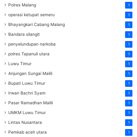
Polres Malang
1
operasi ketupat semeru
1
Bhayangkari Cabang Malang
1
Bandara silangit
1
penyelundupan narkoba
1
polres Tapanuli utara
1
Luwu Timur
1
Anjungan Sungai Malili
1
Bupati Luwu Timur
1
Irwan Bachri Syam
1
Pasar Ramadhan Malili
1
UMKM Luwu Timur
1
Lintas Nusantara
1
Pemkab aceh utara
1