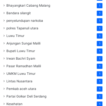
Bhayangkari Cabang Malang
1
Bandara silangit
1
penyelundupan narkoba
1
polres Tapanuli utara
1
Luwu Timur
1
Anjungan Sungai Malili
1
Bupati Luwu Timur
1
Irwan Bachri Syam
1
Pasar Ramadhan Malili
1
UMKM Luwu Timur
1
Lintas Nusantara
1
Pemkab aceh utara
1
Partai Golkar Deli Serdang
1
Kesehatan
1