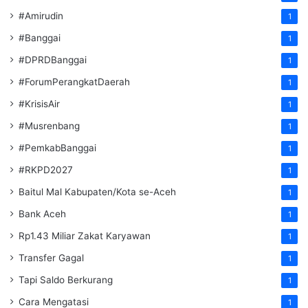
#Amirudin
1
#Banggai
1
#DPRDBanggai
1
#ForumPerangkatDaerah
1
#KrisisAir
1
#Musrenbang
1
#PemkabBanggai
1
#RKPD2027
1
Baitul Mal Kabupaten/Kota se-Aceh
1
Bank Aceh
1
Rp1.43 Miliar Zakat Karyawan
1
Transfer Gagal
1
Tapi Saldo Berkurang
1
Cara Mengatasi
1