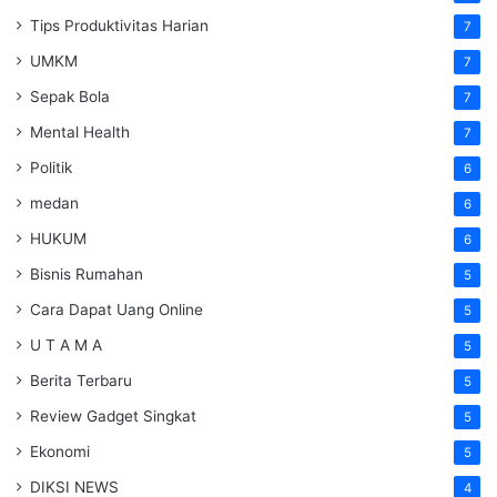
Tips Produktivitas Harian
7
UMKM
7
Sepak Bola
7
Mental Health
7
Politik
6
medan
6
HUKUM
6
Bisnis Rumahan
5
Cara Dapat Uang Online
5
U T A M A
5
Berita Terbaru
5
Review Gadget Singkat
5
Ekonomi
5
DIKSI NEWS
4