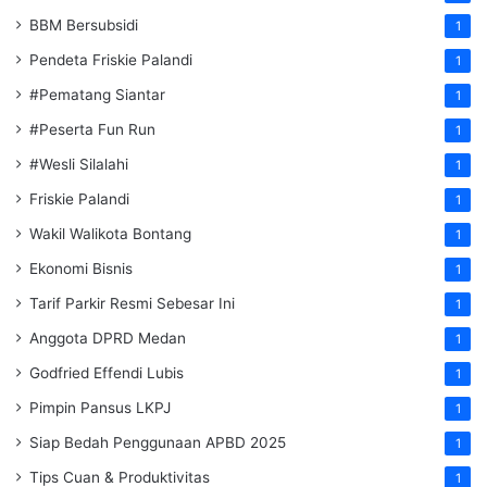
BBM Bersubsidi
1
Pendeta Friskie Palandi
1
#Pematang Siantar
1
#Peserta Fun Run
1
#Wesli Silalahi
1
Friskie Palandi
1
Wakil Walikota Bontang
1
Ekonomi Bisnis
1
Tarif Parkir Resmi Sebesar Ini
1
Anggota DPRD Medan
1
Godfried Effendi Lubis
1
Pimpin Pansus LKPJ
1
Siap Bedah Penggunaan APBD 2025
1
Tips Cuan & Produktivitas
1