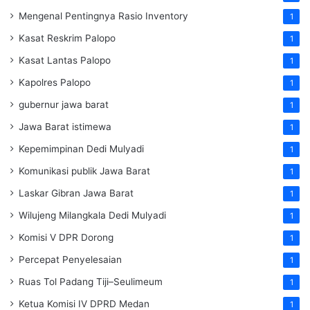
Mengenal Pentingnya Rasio Inventory
1
Kasat Reskrim Palopo
1
Kasat Lantas Palopo
1
Kapolres Palopo
1
gubernur jawa barat
1
Jawa Barat istimewa
1
Kepemimpinan Dedi Mulyadi
1
Komunikasi publik Jawa Barat
1
Laskar Gibran Jawa Barat
1
Wilujeng Milangkala Dedi Mulyadi
1
Komisi V DPR Dorong
1
Percepat Penyelesaian
1
Ruas Tol Padang Tiji–Seulimeum
1
Ketua Komisi IV DPRD Medan
1