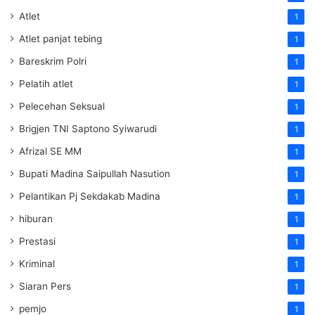
Atlet
1
Atlet panjat tebing
1
Bareskrim Polri
1
Pelatih atlet
1
Pelecehan Seksual
1
Brigjen TNI Saptono Syiwarudi
1
Afrizal SE MM
1
Bupati Madina Saipullah Nasution
1
Pelantikan Pj Sekdakab Madina
1
hiburan
1
Prestasi
1
Kriminal
1
Siaran Pers
1
pemjo
1