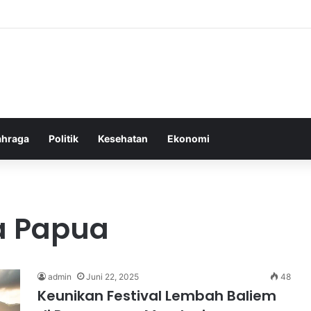
or Ringan yang Efektif Membakar Lemak dan Menyegarkan Tubuh Anda
ahraga
Politik
Kesehatan
Ekonomi
a Papua
admin
Juni 22, 2025
48
Keunikan Festival Lembah Baliem