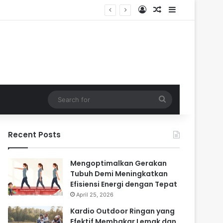
Log In
Random Article
Sidebar
Search
for
Recent Posts
Mengoptimalkan Gerakan
Tubuh Demi Meningkatkan
Efisiensi Energi dengan Tepat
April 25, 2026
Kardio Outdoor Ringan yang
Efektif Membakar Lemak dan