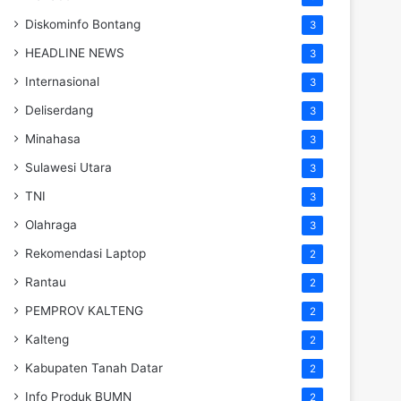
Diskominfo Bontang
3
HEADLINE NEWS
3
Internasional
3
Deliserdang
3
Minahasa
3
Sulawesi Utara
3
TNI
3
Olahraga
3
Rekomendasi Laptop
2
Rantau
2
PEMPROV KALTENG
2
Kalteng
2
Kabupaten Tanah Datar
2
Info Produk BUMN
2