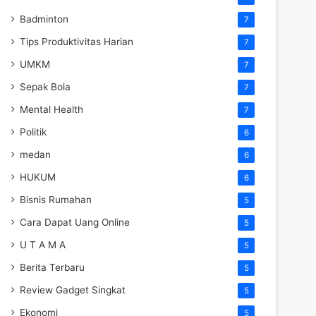
Badminton
7
Tips Produktivitas Harian
7
UMKM
7
Sepak Bola
7
Mental Health
7
Politik
6
medan
6
HUKUM
6
Bisnis Rumahan
5
Cara Dapat Uang Online
5
U T A M A
5
Berita Terbaru
5
Review Gadget Singkat
5
Ekonomi
5