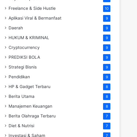
Freelance & Side Hustle
10
Aplikasi Viral & Bermanfaat
9
Daerah
9
HUKUM & KRIMINAL
9
Cryptocurrency
9
PREDIKSI BOLA
9
Strategi Bisnis
9
Pendidikan
9
HP & Gadget Terbaru
8
Berita Utama
8
Manajemen Keuangan
8
Berita Olahraga Terbaru
7
Diet & Nutrisi
7
Investasi & Saham
7