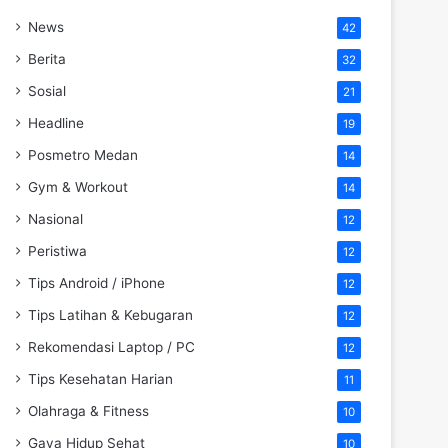
News
42
Berita
32
Sosial
21
Headline
19
Posmetro Medan
14
Gym & Workout
14
Nasional
12
Peristiwa
12
Tips Android / iPhone
12
Tips Latihan & Kebugaran
12
Rekomendasi Laptop / PC
12
Tips Kesehatan Harian
11
Olahraga & Fitness
10
Gaya Hidup Sehat
10