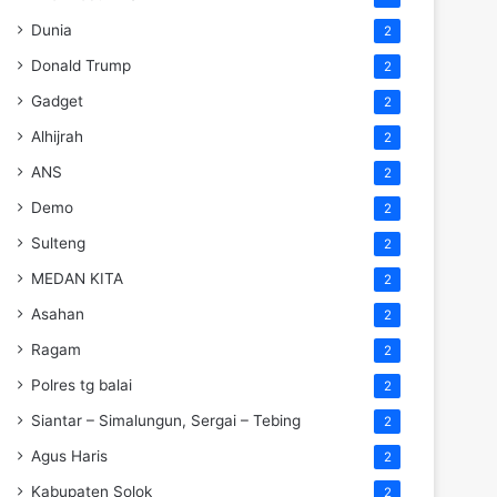
Dunia
2
Donald Trump
2
Gadget
2
Alhijrah
2
ANS
2
Demo
2
Sulteng
2
MEDAN KITA
2
Asahan
2
Ragam
2
Polres tg balai
2
Siantar – Simalungun, Sergai – Tebing
2
Agus Haris
2
Kabupaten Solok
2