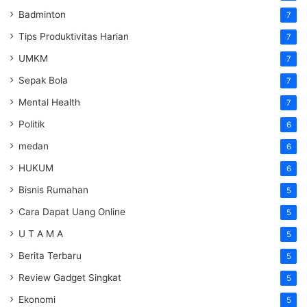
Badminton
7
Tips Produktivitas Harian
7
UMKM
7
Sepak Bola
7
Mental Health
7
Politik
6
medan
6
HUKUM
6
Bisnis Rumahan
5
Cara Dapat Uang Online
5
U T A M A
5
Berita Terbaru
5
Review Gadget Singkat
5
Ekonomi
5