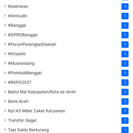
Kesehatan
1
#Amirudin
1
#Banggai
1
#DPRDBanggai
1
#ForumPerangkatDaerah
1
#KrisisAir
1
#Musrenbang
1
#PemkabBanggai
1
#RKPD2027
1
Baitul Mal Kabupaten/Kota se-Aceh
1
Bank Aceh
1
Rp1.43 Miliar Zakat Karyawan
1
Transfer Gagal
1
Tapi Saldo Berkurang
1