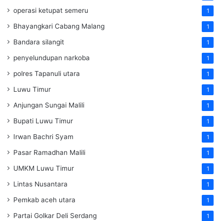
operasi ketupat semeru
1
Bhayangkari Cabang Malang
1
Bandara silangit
1
penyelundupan narkoba
1
polres Tapanuli utara
1
Luwu Timur
1
Anjungan Sungai Malili
1
Bupati Luwu Timur
1
Irwan Bachri Syam
1
Pasar Ramadhan Malili
1
UMKM Luwu Timur
1
Lintas Nusantara
1
Pemkab aceh utara
1
Partai Golkar Deli Serdang
1