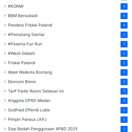
#KORMI
1
BBM Bersubsidi
1
Pendeta Friskie Palandi
1
#Pematang Siantar
1
#Peserta Fun Run
1
#Wesli Silalahi
1
Friskie Palandi
1
Wakil Walikota Bontang
1
Ekonomi Bisnis
1
Tarif Parkir Resmi Sebesar Ini
1
Anggota DPRD Medan
1
Godfried Effendi Lubis
1
Pimpin Pansus LKPJ
1
Siap Bedah Penggunaan APBD 2025
1