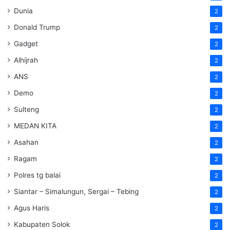
Dunia
2
Donald Trump
2
Gadget
2
Alhijrah
2
ANS
2
Demo
2
Sulteng
2
MEDAN KITA
2
Asahan
2
Ragam
2
Polres tg balai
2
Siantar – Simalungun, Sergai – Tebing
2
Agus Haris
2
Kabupaten Solok
2