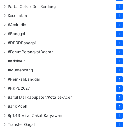
Partai Golkar Deli Serdang
1
Kesehatan
1
#Amirudin
1
#Banggai
1
#DPRDBanggai
1
#ForumPerangkatDaerah
1
#KrisisAir
1
#Musrenbang
1
#PemkabBanggai
1
#RKPD2027
1
Baitul Mal Kabupaten/Kota se-Aceh
1
Bank Aceh
1
Rp1.43 Miliar Zakat Karyawan
1
Transfer Gagal
1