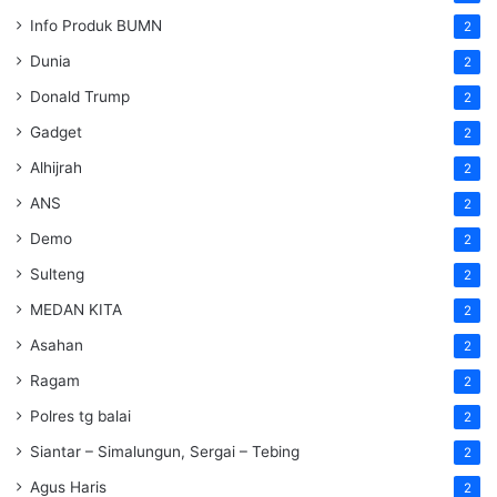
Info Produk BUMN
2
Dunia
2
Donald Trump
2
Gadget
2
Alhijrah
2
ANS
2
Demo
2
Sulteng
2
MEDAN KITA
2
Asahan
2
Ragam
2
Polres tg balai
2
Siantar – Simalungun, Sergai – Tebing
2
Agus Haris
2