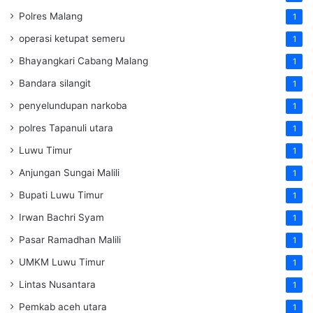
Polres Malang
1
operasi ketupat semeru
1
Bhayangkari Cabang Malang
1
Bandara silangit
1
penyelundupan narkoba
1
polres Tapanuli utara
1
Luwu Timur
1
Anjungan Sungai Malili
1
Bupati Luwu Timur
1
Irwan Bachri Syam
1
Pasar Ramadhan Malili
1
UMKM Luwu Timur
1
Lintas Nusantara
1
Pemkab aceh utara
1