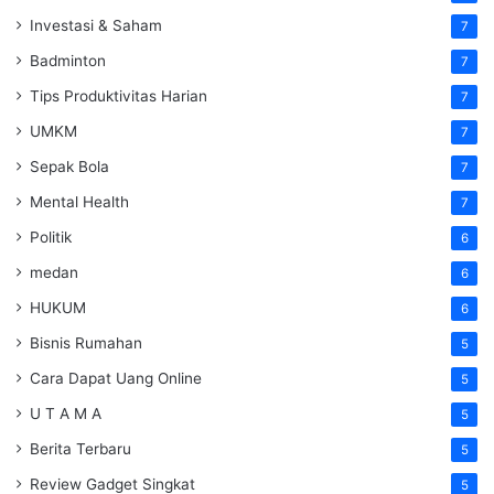
Investasi & Saham
7
Badminton
7
Tips Produktivitas Harian
7
UMKM
7
Sepak Bola
7
Mental Health
7
Politik
6
medan
6
HUKUM
6
Bisnis Rumahan
5
Cara Dapat Uang Online
5
U T A M A
5
Berita Terbaru
5
Review Gadget Singkat
5