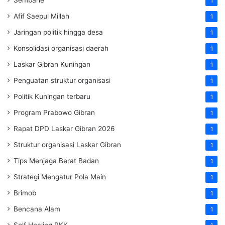
1
Afif Saepul Millah
1
Jaringan politik hingga desa
1
Konsolidasi organisasi daerah
1
Laskar Gibran Kuningan
1
Penguatan struktur organisasi
1
Politik Kuningan terbaru
1
Program Prabowo Gibran
1
Rapat DPD Laskar Gibran 2026
1
Struktur organisasi Laskar Gibran
1
Tips Menjaga Berat Badan
1
Strategi Mengatur Pola Main
1
Brimob
1
Bencana Alam
1
Self Healing PKK