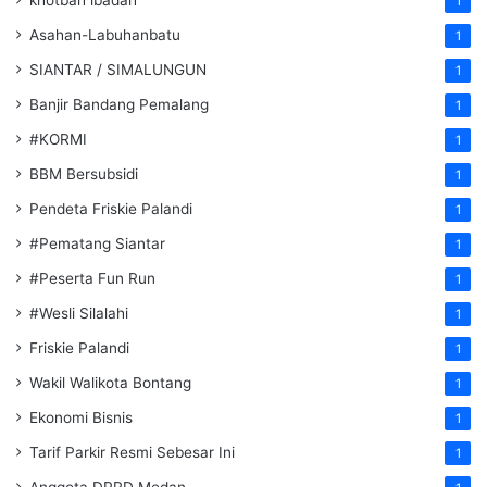
1
Asahan-Labuhanbatu
1
SIANTAR / SIMALUNGUN
1
Banjir Bandang Pemalang
1
#KORMI
1
BBM Bersubsidi
1
Pendeta Friskie Palandi
1
#Pematang Siantar
1
#Peserta Fun Run
1
#Wesli Silalahi
1
Friskie Palandi
1
Wakil Walikota Bontang
1
Ekonomi Bisnis
1
Tarif Parkir Resmi Sebesar Ini
1
Anggota DPRD Medan