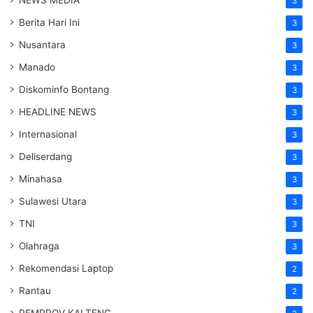
3
Berita Hari Ini
3
Nusantara
3
Manado
3
Diskominfo Bontang
3
HEADLINE NEWS
3
Internasional
3
Deliserdang
3
Minahasa
3
Sulawesi Utara
3
TNI
3
Olahraga
3
Rekomendasi Laptop
2
Rantau
2
PEMPROV KALTENG