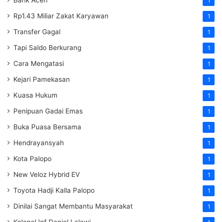
1
Rp1.43 Miliar Zakat Karyawan
1
Transfer Gagal
1
Tapi Saldo Berkurang
1
Cara Mengatasi
1
Kejari Pamekasan
1
Kuasa Hukum
1
Penipuan Gadai Emas
1
Buka Puasa Bersama
1
Hendrayansyah
1
Kota Palopo
1
New Veloz Hybrid EV
1
Toyota Hadji Kalla Palopo
1
Dinilai Sangat Membantu Masyarakat
1
Kolonel Inf Daniel Lalawi