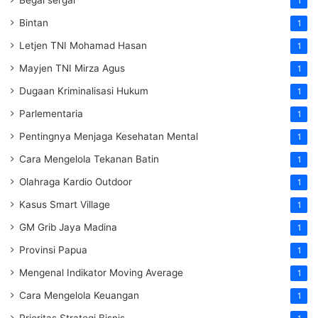
1
Bintan
1
Letjen TNI Mohamad Hasan
1
Mayjen TNI Mirza Agus
1
Dugaan Kriminalisasi Hukum
1
Parlementaria
1
Pentingnya Menjaga Kesehatan Mental
1
Cara Mengelola Tekanan Batin
1
Olahraga Kardio Outdoor
1
Kasus Smart Village
1
GM Grib Jaya Madina
1
Provinsi Papua
1
Mengenal Indikator Moving Average
1
Cara Mengelola Keuangan
1
Prioritas Strategi Bisnis