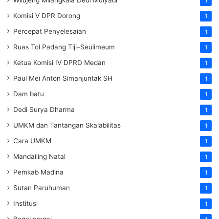
1
Komisi V DPR Dorong
1
Percepat Penyelesaian
1
Ruas Tol Padang Tiji–Seulimeum
1
Ketua Komisi IV DPRD Medan
1
Paul Mei Anton Simanjuntak SH
1
Dam batu
1
Dedi Surya Dharma
1
UMKM dan Tantangan Skalabilitas
1
Cara UMKM
1
Mandailing Natal
1
Pemkab Madina
1
Sutan Paruhuman
1
Institusi
1
Begal sergai