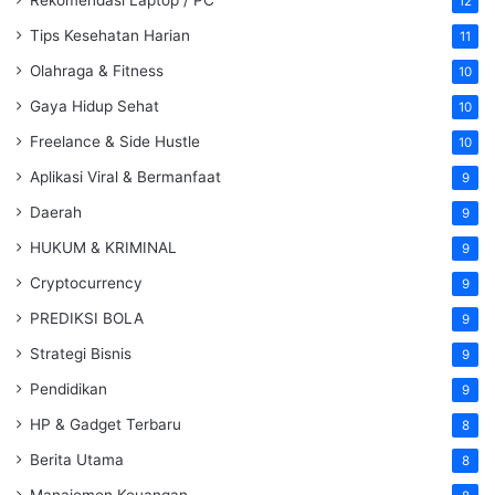
12
Tips Kesehatan Harian
11
Olahraga & Fitness
10
Gaya Hidup Sehat
10
Freelance & Side Hustle
10
Aplikasi Viral & Bermanfaat
9
Daerah
9
HUKUM & KRIMINAL
9
Cryptocurrency
9
PREDIKSI BOLA
9
Strategi Bisnis
9
Pendidikan
9
HP & Gadget Terbaru
8
Berita Utama
8
Manajemen Keuangan