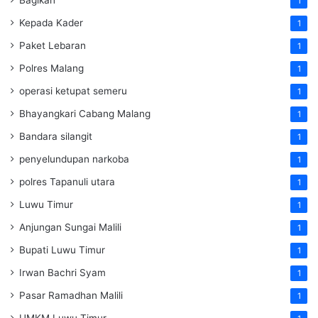
1
Kepada Kader
1
Paket Lebaran
1
Polres Malang
1
operasi ketupat semeru
1
Bhayangkari Cabang Malang
1
Bandara silangit
1
penyelundupan narkoba
1
polres Tapanuli utara
1
Luwu Timur
1
Anjungan Sungai Malili
1
Bupati Luwu Timur
1
Irwan Bachri Syam
1
Pasar Ramadhan Malili
1
UMKM Luwu Timur