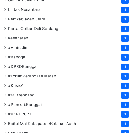
1
Lintas Nusantara
1
Pemkab aceh utara
1
Partai Golkar Deli Serdang
1
Kesehatan
1
#Amirudin
1
#Banggai
1
#DPRDBanggai
1
#ForumPerangkatDaerah
1
#KrisisAir
1
#Musrenbang
1
#PemkabBanggai
1
#RKPD2027
1
Baitul Mal Kabupaten/Kota se-Aceh
1
Bank Aceh