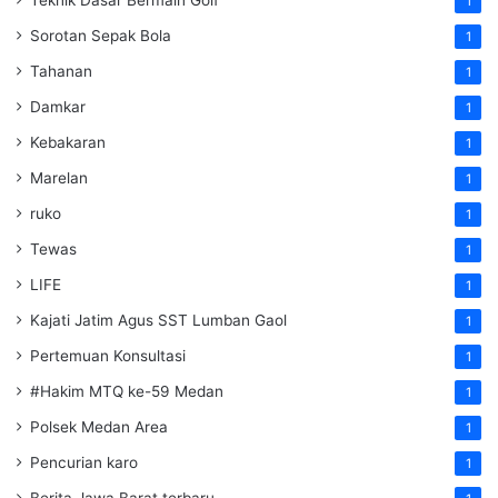
1
Sorotan Sepak Bola
1
Tahanan
1
Damkar
1
Kebakaran
1
Marelan
1
ruko
1
Tewas
1
LIFE
1
Kajati Jatim Agus SST Lumban Gaol
1
Pertemuan Konsultasi
1
#Hakim MTQ ke-59 Medan
1
Polsek Medan Area
1
Pencurian karo
1
Berita Jawa Barat terbaru