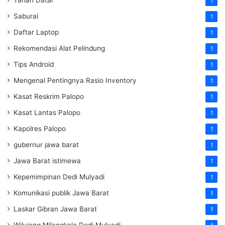
1
Saburai
1
Daftar Laptop
1
Rekomendasi Alat Pelindung
1
Tips Android
1
Mengenal Pentingnya Rasio Inventory
1
Kasat Reskrim Palopo
1
Kasat Lantas Palopo
1
Kapolres Palopo
1
gubernur jawa barat
1
Jawa Barat istimewa
1
Kepemimpinan Dedi Mulyadi
1
Komunikasi publik Jawa Barat
1
Laskar Gibran Jawa Barat
1
Wilujeng Milangkala Dedi Mulyadi