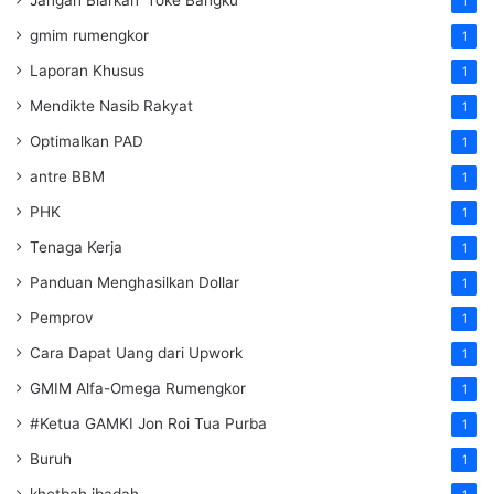
1
gmim rumengkor
1
Laporan Khusus
1
Mendikte Nasib Rakyat
1
Optimalkan PAD
1
antre BBM
1
PHK
1
Tenaga Kerja
1
Panduan Menghasilkan Dollar
1
Pemprov
1
Cara Dapat Uang dari Upwork
1
GMIM Alfa-Omega Rumengkor
1
#Ketua GAMKI Jon Roi Tua Purba
1
Buruh
1
khotbah ibadah