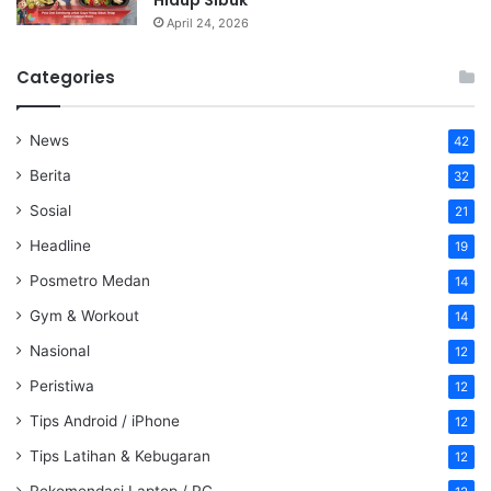
April 24, 2026
Categories
News
42
Berita
32
Sosial
21
Headline
19
Posmetro Medan
14
Gym & Workout
14
Nasional
12
Peristiwa
12
Tips Android / iPhone
12
Tips Latihan & Kebugaran
12
Rekomendasi Laptop / PC