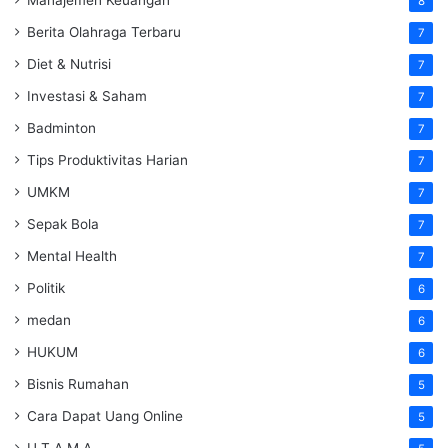
8
Berita Olahraga Terbaru
7
Diet & Nutrisi
7
Investasi & Saham
7
Badminton
7
Tips Produktivitas Harian
7
UMKM
7
Sepak Bola
7
Mental Health
7
Politik
6
medan
6
HUKUM
6
Bisnis Rumahan
5
Cara Dapat Uang Online
5
U T A M A