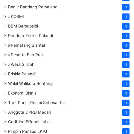
Banjir Bandang Pemalang
1
#KORMI
1
BBM Bersubsidi
1
Pendeta Friskie Palandi
1
#Pematang Siantar
1
#Peserta Fun Run
1
#Wesli Silalahi
1
Friskie Palandi
1
Wakil Walikota Bontang
1
Ekonomi Bisnis
1
Tarif Parkir Resmi Sebesar Ini
1
Anggota DPRD Medan
1
Godfried Effendi Lubis
1
Pimpin Pansus LKPJ
1