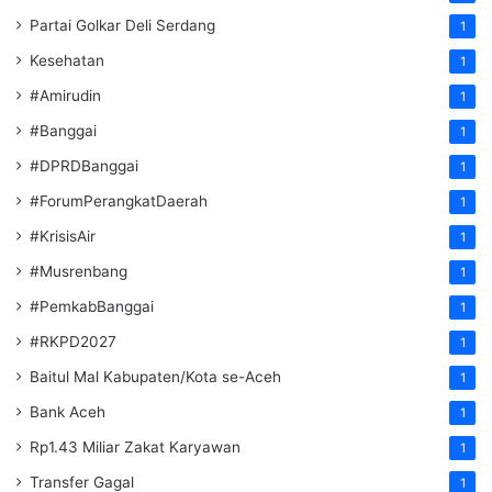
Partai Golkar Deli Serdang
1
Kesehatan
1
#Amirudin
1
#Banggai
1
#DPRDBanggai
1
#ForumPerangkatDaerah
1
#KrisisAir
1
#Musrenbang
1
#PemkabBanggai
1
#RKPD2027
1
Baitul Mal Kabupaten/Kota se-Aceh
1
Bank Aceh
1
Rp1.43 Miliar Zakat Karyawan
1
Transfer Gagal
1