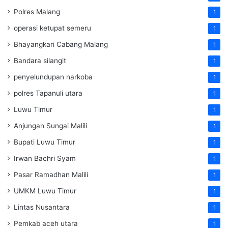
Polres Malang
1
operasi ketupat semeru
1
Bhayangkari Cabang Malang
1
Bandara silangit
1
penyelundupan narkoba
1
polres Tapanuli utara
1
Luwu Timur
1
Anjungan Sungai Malili
1
Bupati Luwu Timur
1
Irwan Bachri Syam
1
Pasar Ramadhan Malili
1
UMKM Luwu Timur
1
Lintas Nusantara
1
Pemkab aceh utara
1