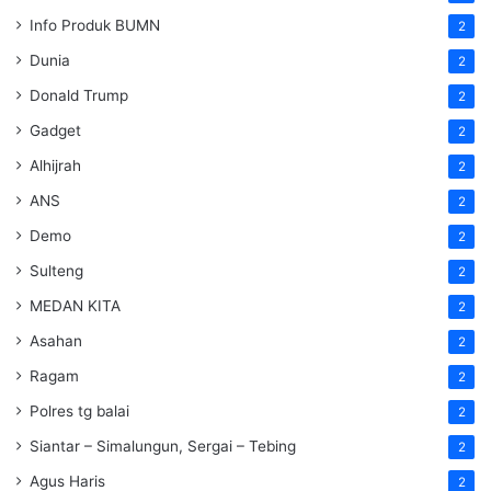
Info Produk BUMN
2
Dunia
2
Donald Trump
2
Gadget
2
Alhijrah
2
ANS
2
Demo
2
Sulteng
2
MEDAN KITA
2
Asahan
2
Ragam
2
Polres tg balai
2
Siantar – Simalungun, Sergai – Tebing
2
Agus Haris
2