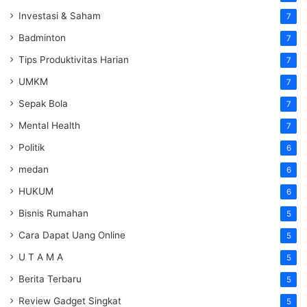
Investasi & Saham
7
Badminton
7
Tips Produktivitas Harian
7
UMKM
7
Sepak Bola
7
Mental Health
7
Politik
6
medan
6
HUKUM
6
Bisnis Rumahan
5
Cara Dapat Uang Online
5
U T A M A
5
Berita Terbaru
5
Review Gadget Singkat
5