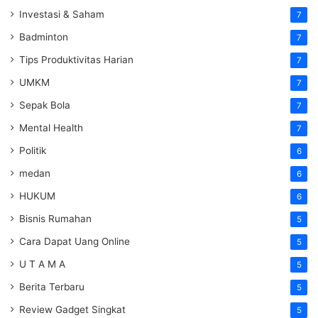
Investasi & Saham
7
Badminton
7
Tips Produktivitas Harian
7
UMKM
7
Sepak Bola
7
Mental Health
7
Politik
6
medan
6
HUKUM
6
Bisnis Rumahan
5
Cara Dapat Uang Online
5
U T A M A
5
Berita Terbaru
5
Review Gadget Singkat
5