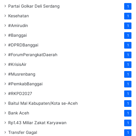
Partai Golkar Deli Serdang
1
Kesehatan
1
#Amirudin
1
#Banggai
1
#DPRDBanggai
1
#ForumPerangkatDaerah
1
#KrisisAir
1
#Musrenbang
1
#PemkabBanggai
1
#RKPD2027
1
Baitul Mal Kabupaten/Kota se-Aceh
1
Bank Aceh
1
Rp1.43 Miliar Zakat Karyawan
1
Transfer Gagal
1