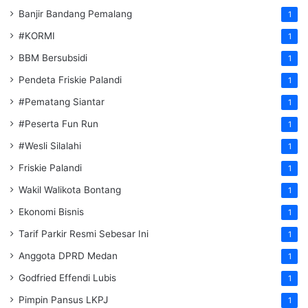
Banjir Bandang Pemalang
1
#KORMI
1
BBM Bersubsidi
1
Pendeta Friskie Palandi
1
#Pematang Siantar
1
#Peserta Fun Run
1
#Wesli Silalahi
1
Friskie Palandi
1
Wakil Walikota Bontang
1
Ekonomi Bisnis
1
Tarif Parkir Resmi Sebesar Ini
1
Anggota DPRD Medan
1
Godfried Effendi Lubis
1
Pimpin Pansus LKPJ
1