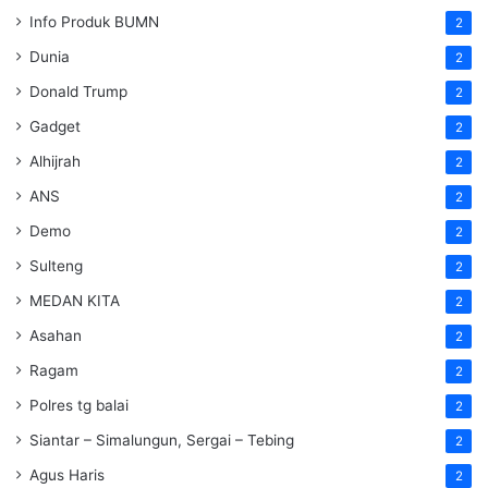
Info Produk BUMN
2
Dunia
2
Donald Trump
2
Gadget
2
Alhijrah
2
ANS
2
Demo
2
Sulteng
2
MEDAN KITA
2
Asahan
2
Ragam
2
Polres tg balai
2
Siantar – Simalungun, Sergai – Tebing
2
Agus Haris
2