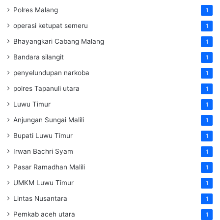
Polres Malang
1
operasi ketupat semeru
1
Bhayangkari Cabang Malang
1
Bandara silangit
1
penyelundupan narkoba
1
polres Tapanuli utara
1
Luwu Timur
1
Anjungan Sungai Malili
1
Bupati Luwu Timur
1
Irwan Bachri Syam
1
Pasar Ramadhan Malili
1
UMKM Luwu Timur
1
Lintas Nusantara
1
Pemkab aceh utara
1