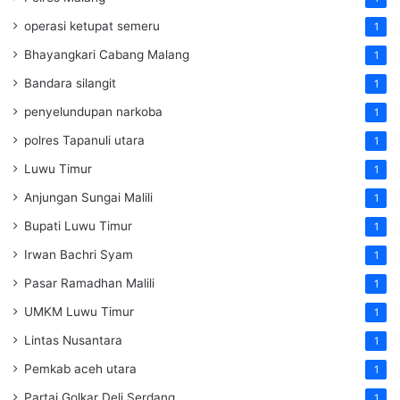
operasi ketupat semeru
1
Bhayangkari Cabang Malang
1
Bandara silangit
1
penyelundupan narkoba
1
polres Tapanuli utara
1
Luwu Timur
1
Anjungan Sungai Malili
1
Bupati Luwu Timur
1
Irwan Bachri Syam
1
Pasar Ramadhan Malili
1
UMKM Luwu Timur
1
Lintas Nusantara
1
Pemkab aceh utara
1
Partai Golkar Deli Serdang
1