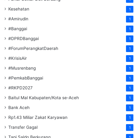
Kesehatan
1
#Amirudin
1
#Banggai
1
#DPRDBanggai
1
#ForumPerangkatDaerah
1
#KrisisAir
1
#Musrenbang
1
#PemkabBanggai
1
#RKPD2027
1
Baitul Mal Kabupaten/Kota se-Aceh
1
Bank Aceh
1
Rp1.43 Miliar Zakat Karyawan
1
Transfer Gagal
1
Tapi Saldo Berkurang
1