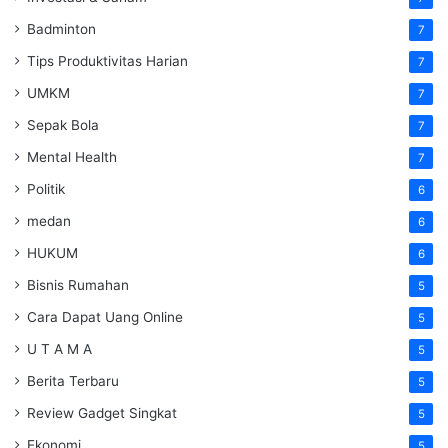
Badminton
7
Tips Produktivitas Harian
7
UMKM
7
Sepak Bola
7
Mental Health
7
Politik
6
medan
6
HUKUM
6
Bisnis Rumahan
5
Cara Dapat Uang Online
5
U T A M A
5
Berita Terbaru
5
Review Gadget Singkat
5
Ekonomi
5