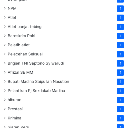
NPM
1
Atlet
1
Atlet panjat tebing
1
Bareskrim Polri
1
Pelatih atlet
1
Pelecehan Seksual
1
Brigjen TNI Saptono Syiwarudi
1
Afrizal SE MM
1
Bupati Madina Saipullah Nasution
1
Pelantikan Pj Sekdakab Madina
1
hiburan
1
Prestasi
1
Kriminal
1
Siaran Pers
1