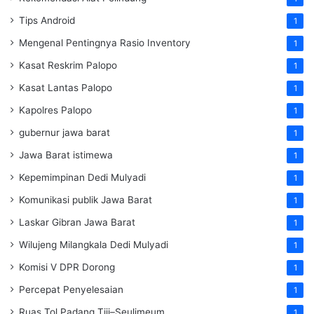
Tips Android
1
Mengenal Pentingnya Rasio Inventory
1
Kasat Reskrim Palopo
1
Kasat Lantas Palopo
1
Kapolres Palopo
1
gubernur jawa barat
1
Jawa Barat istimewa
1
Kepemimpinan Dedi Mulyadi
1
Komunikasi publik Jawa Barat
1
Laskar Gibran Jawa Barat
1
Wilujeng Milangkala Dedi Mulyadi
1
Komisi V DPR Dorong
1
Percepat Penyelesaian
1
Ruas Tol Padang Tiji–Seulimeum
1