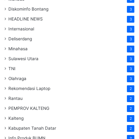
Diskominfo Bontang
3
HEADLINE NEWS
3
Internasional
3
Deliserdang
3
Minahasa
3
Sulawesi Utara
3
TNI
3
Olahraga
3
Rekomendasi Laptop
2
Rantau
2
PEMPROV KALTENG
2
Kalteng
2
Kabupaten Tanah Datar
2
Info Produk BUMN
2