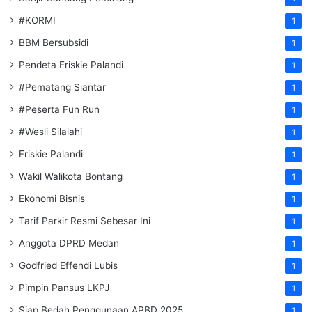
#KORMI
1
BBM Bersubsidi
1
Pendeta Friskie Palandi
1
#Pematang Siantar
1
#Peserta Fun Run
1
#Wesli Silalahi
1
Friskie Palandi
1
Wakil Walikota Bontang
1
Ekonomi Bisnis
1
Tarif Parkir Resmi Sebesar Ini
1
Anggota DPRD Medan
1
Godfried Effendi Lubis
1
Pimpin Pansus LKPJ
1
Siap Bedah Penggunaan APBD 2025
1