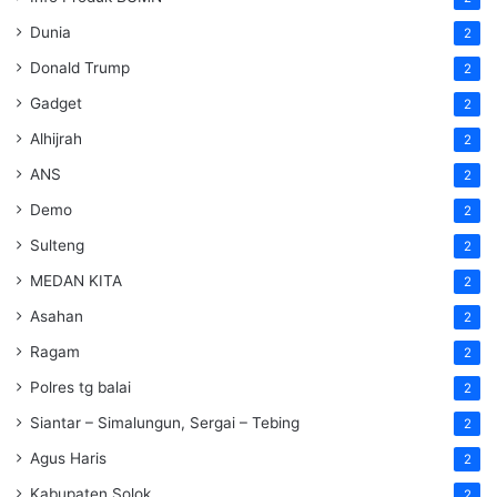
Dunia
2
Donald Trump
2
Gadget
2
Alhijrah
2
ANS
2
Demo
2
Sulteng
2
MEDAN KITA
2
Asahan
2
Ragam
2
Polres tg balai
2
Siantar – Simalungun, Sergai – Tebing
2
Agus Haris
2
Kabupaten Solok
2