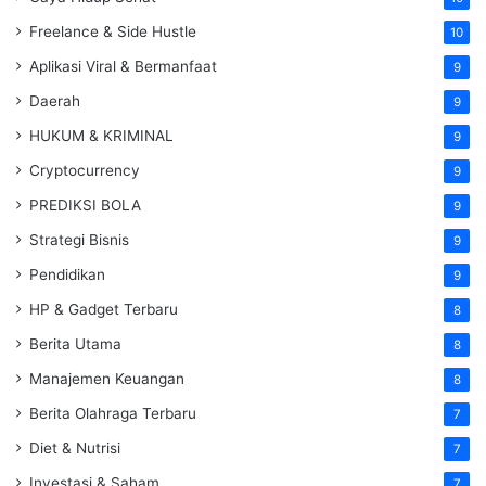
Freelance & Side Hustle
10
Aplikasi Viral & Bermanfaat
9
Daerah
9
HUKUM & KRIMINAL
9
Cryptocurrency
9
PREDIKSI BOLA
9
Strategi Bisnis
9
Pendidikan
9
HP & Gadget Terbaru
8
Berita Utama
8
Manajemen Keuangan
8
Berita Olahraga Terbaru
7
Diet & Nutrisi
7
Investasi & Saham
7