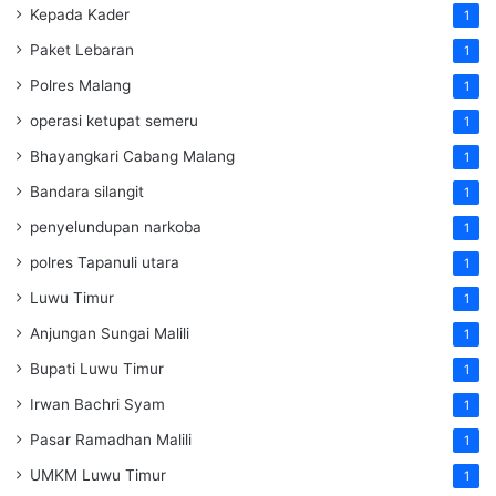
Kepada Kader
1
Paket Lebaran
1
Polres Malang
1
operasi ketupat semeru
1
Bhayangkari Cabang Malang
1
Bandara silangit
1
penyelundupan narkoba
1
polres Tapanuli utara
1
Luwu Timur
1
Anjungan Sungai Malili
1
Bupati Luwu Timur
1
Irwan Bachri Syam
1
Pasar Ramadhan Malili
1
UMKM Luwu Timur
1