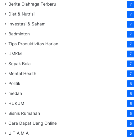
Berita Olahraga Terbaru
7
Diet & Nutrisi
7
Investasi & Saham
7
Badminton
7
Tips Produktivitas Harian
7
UMKM
7
Sepak Bola
7
Mental Health
7
Politik
6
medan
6
HUKUM
6
Bisnis Rumahan
5
Cara Dapat Uang Online
5
U T A M A
5