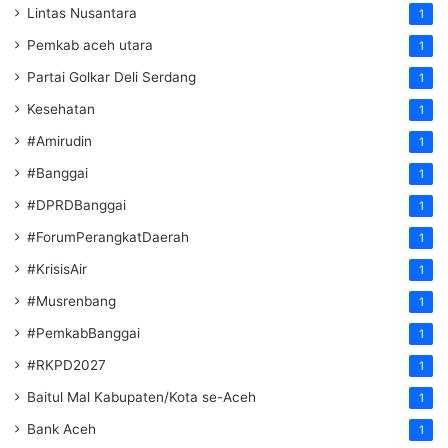
Lintas Nusantara
1
Pemkab aceh utara
1
Partai Golkar Deli Serdang
1
Kesehatan
1
#Amirudin
1
#Banggai
1
#DPRDBanggai
1
#ForumPerangkatDaerah
1
#KrisisAir
1
#Musrenbang
1
#PemkabBanggai
1
#RKPD2027
1
Baitul Mal Kabupaten/Kota se-Aceh
1
Bank Aceh
1