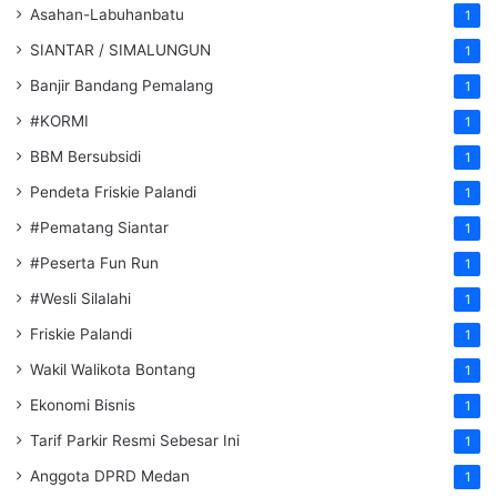
Asahan-Labuhanbatu
1
SIANTAR / SIMALUNGUN
1
Banjir Bandang Pemalang
1
#KORMI
1
BBM Bersubsidi
1
Pendeta Friskie Palandi
1
#Pematang Siantar
1
#Peserta Fun Run
1
#Wesli Silalahi
1
Friskie Palandi
1
Wakil Walikota Bontang
1
Ekonomi Bisnis
1
Tarif Parkir Resmi Sebesar Ini
1
Anggota DPRD Medan
1