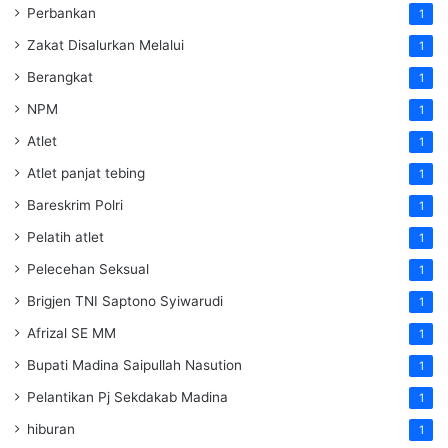
Perbankan
1
Zakat Disalurkan Melalui
1
Berangkat
1
NPM
1
Atlet
1
Atlet panjat tebing
1
Bareskrim Polri
1
Pelatih atlet
1
Pelecehan Seksual
1
Brigjen TNI Saptono Syiwarudi
1
Afrizal SE MM
1
Bupati Madina Saipullah Nasution
1
Pelantikan Pj Sekdakab Madina
1
hiburan
1