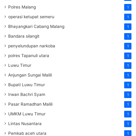
Polres Malang
1
operasi ketupat semeru
1
Bhayangkari Cabang Malang
1
Bandara silangit
1
penyelundupan narkoba
1
polres Tapanuli utara
1
Luwu Timur
1
Anjungan Sungai Malili
1
Bupati Luwu Timur
1
Irwan Bachri Syam
1
Pasar Ramadhan Malili
1
UMKM Luwu Timur
1
Lintas Nusantara
1
Pemkab aceh utara
1