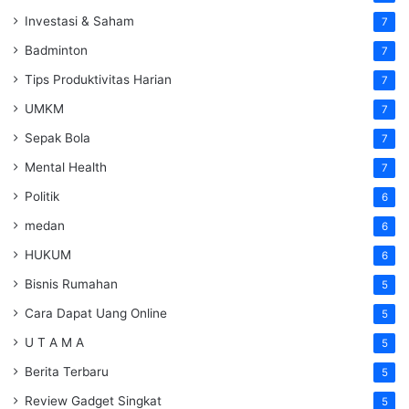
Investasi & Saham
7
Badminton
7
Tips Produktivitas Harian
7
UMKM
7
Sepak Bola
7
Mental Health
7
Politik
6
medan
6
HUKUM
6
Bisnis Rumahan
5
Cara Dapat Uang Online
5
U T A M A
5
Berita Terbaru
5
Review Gadget Singkat
5