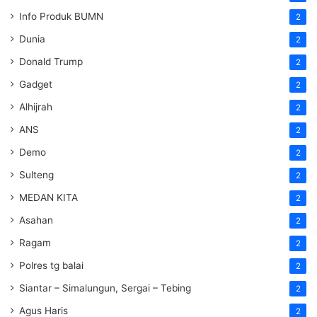
Info Produk BUMN
2
Dunia
2
Donald Trump
2
Gadget
2
Alhijrah
2
ANS
2
Demo
2
Sulteng
2
MEDAN KITA
2
Asahan
2
Ragam
2
Polres tg balai
2
Siantar – Simalungun, Sergai – Tebing
2
Agus Haris
2