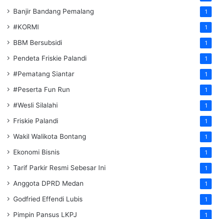
Banjir Bandang Pemalang
1
#KORMI
1
BBM Bersubsidi
1
Pendeta Friskie Palandi
1
#Pematang Siantar
1
#Peserta Fun Run
1
#Wesli Silalahi
1
Friskie Palandi
1
Wakil Walikota Bontang
1
Ekonomi Bisnis
1
Tarif Parkir Resmi Sebesar Ini
1
Anggota DPRD Medan
1
Godfried Effendi Lubis
1
Pimpin Pansus LKPJ
1