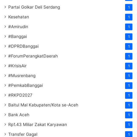
Partai Golkar Deli Serdang
1
Kesehatan
1
#Amirudin
1
#Banggai
1
#DPRDBanggai
1
#ForumPerangkatDaerah
1
#KrisisAir
1
#Musrenbang
1
#PemkabBanggai
1
#RKPD2027
1
Baitul Mal Kabupaten/Kota se-Aceh
1
Bank Aceh
1
Rp1.43 Miliar Zakat Karyawan
1
Transfer Gagal
1