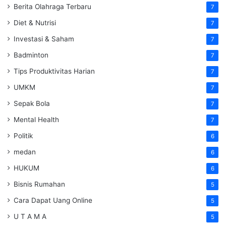
Berita Olahraga Terbaru
7
Diet & Nutrisi
7
Investasi & Saham
7
Badminton
7
Tips Produktivitas Harian
7
UMKM
7
Sepak Bola
7
Mental Health
7
Politik
6
medan
6
HUKUM
6
Bisnis Rumahan
5
Cara Dapat Uang Online
5
U T A M A
5