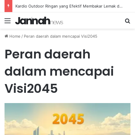
Kardio Outdoor Ringan yang Efektif Membakar Lemak dan Menyegarkan Tubuh Anda
Menu
Se
Home
/
Peran daerah dalam mencapai Visi2045
Peran daerah
dalam mencapai
Visi2045