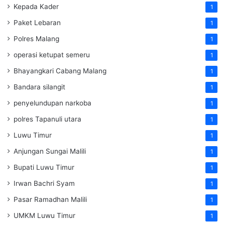
Kepada Kader
1
Paket Lebaran
1
Polres Malang
1
operasi ketupat semeru
1
Bhayangkari Cabang Malang
1
Bandara silangit
1
penyelundupan narkoba
1
polres Tapanuli utara
1
Luwu Timur
1
Anjungan Sungai Malili
1
Bupati Luwu Timur
1
Irwan Bachri Syam
1
Pasar Ramadhan Malili
1
UMKM Luwu Timur
1