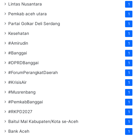
Lintas Nusantara
1
Pemkab aceh utara
1
Partai Golkar Deli Serdang
1
Kesehatan
1
#Amirudin
1
#Banggai
1
#DPRDBanggai
1
#ForumPerangkatDaerah
1
#KrisisAir
1
#Musrenbang
1
#PemkabBanggai
1
#RKPD2027
1
Baitul Mal Kabupaten/Kota se-Aceh
1
Bank Aceh
1