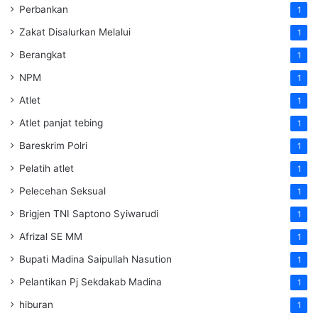
Perbankan
1
Zakat Disalurkan Melalui
1
Berangkat
1
NPM
1
Atlet
1
Atlet panjat tebing
1
Bareskrim Polri
1
Pelatih atlet
1
Pelecehan Seksual
1
Brigjen TNI Saptono Syiwarudi
1
Afrizal SE MM
1
Bupati Madina Saipullah Nasution
1
Pelantikan Pj Sekdakab Madina
1
hiburan
1