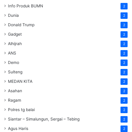
Info Produk BUMN
2
Dunia
2
Donald Trump
2
Gadget
2
Alhijrah
2
ANS
2
Demo
2
Sulteng
2
MEDAN KITA
2
Asahan
2
Ragam
2
Polres tg balai
2
Siantar – Simalungun, Sergai – Tebing
2
Agus Haris
2