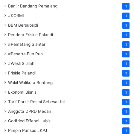
Banjir Bandang Pemalang
1
#KORMI
1
BBM Bersubsidi
1
Pendeta Friskie Palandi
1
#Pematang Siantar
1
#Peserta Fun Run
1
#Wesli Silalahi
1
Friskie Palandi
1
Wakil Walikota Bontang
1
Ekonomi Bisnis
1
Tarif Parkir Resmi Sebesar Ini
1
Anggota DPRD Medan
1
Godfried Effendi Lubis
1
Pimpin Pansus LKPJ
1