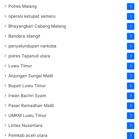
Polres Malang
1
operasi ketupat semeru
1
Bhayangkari Cabang Malang
1
Bandara silangit
1
penyelundupan narkoba
1
polres Tapanuli utara
1
Luwu Timur
1
Anjungan Sungai Malili
1
Bupati Luwu Timur
1
Irwan Bachri Syam
1
Pasar Ramadhan Malili
1
UMKM Luwu Timur
1
Lintas Nusantara
1
Pemkab aceh utara
1