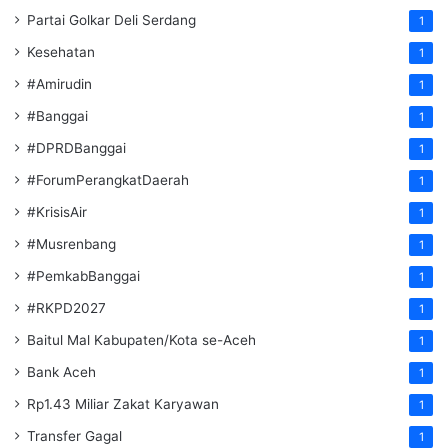
Partai Golkar Deli Serdang
1
Kesehatan
1
#Amirudin
1
#Banggai
1
#DPRDBanggai
1
#ForumPerangkatDaerah
1
#KrisisAir
1
#Musrenbang
1
#PemkabBanggai
1
#RKPD2027
1
Baitul Mal Kabupaten/Kota se-Aceh
1
Bank Aceh
1
Rp1.43 Miliar Zakat Karyawan
1
Transfer Gagal
1