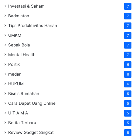
Investasi & Saham
7
Badminton
7
Tips Produktivitas Harian
7
UMKM
7
Sepak Bola
7
Mental Health
7
Politik
6
medan
6
HUKUM
6
Bisnis Rumahan
5
Cara Dapat Uang Online
5
U T A M A
5
Berita Terbaru
5
Review Gadget Singkat
5