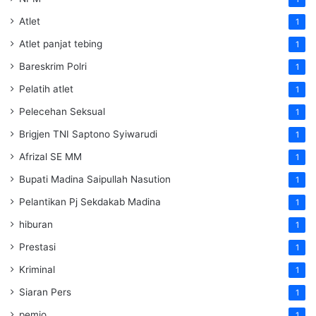
Atlet
1
Atlet panjat tebing
1
Bareskrim Polri
1
Pelatih atlet
1
Pelecehan Seksual
1
Brigjen TNI Saptono Syiwarudi
1
Afrizal SE MM
1
Bupati Madina Saipullah Nasution
1
Pelantikan Pj Sekdakab Madina
1
hiburan
1
Prestasi
1
Kriminal
1
Siaran Pers
1
pemjo
1