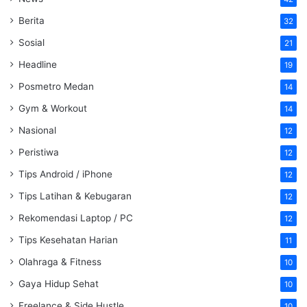
Berita
32
Sosial
21
Headline
19
Posmetro Medan
14
Gym & Workout
14
Nasional
12
Peristiwa
12
Tips Android / iPhone
12
Tips Latihan & Kebugaran
12
Rekomendasi Laptop / PC
12
Tips Kesehatan Harian
11
Olahraga & Fitness
10
Gaya Hidup Sehat
10
Freelance & Side Hustle
10