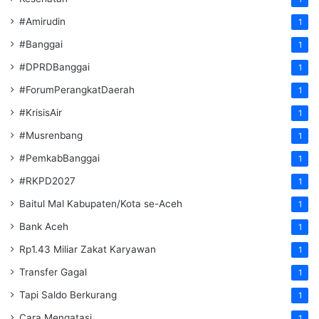
#Amirudin
1
#Banggai
1
#DPRDBanggai
1
#ForumPerangkatDaerah
1
#KrisisAir
1
#Musrenbang
1
#PemkabBanggai
1
#RKPD2027
1
Baitul Mal Kabupaten/Kota se-Aceh
1
Bank Aceh
1
Rp1.43 Miliar Zakat Karyawan
1
Transfer Gagal
1
Tapi Saldo Berkurang
1
Cara Mengatasi
1