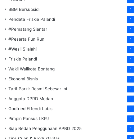
BBM Bersubsidi
1
Pendeta Friskie Palandi
1
#Pematang Siantar
1
#Peserta Fun Run
1
#Wesli Silalahi
1
Friskie Palandi
1
Wakil Walikota Bontang
1
Ekonomi Bisnis
1
Tarif Parkir Resmi Sebesar Ini
1
Anggota DPRD Medan
1
Godfried Effendi Lubis
1
Pimpin Pansus LKPJ
1
Siap Bedah Penggunaan APBD 2025
1
Tips Cuan & Produktivitas
1