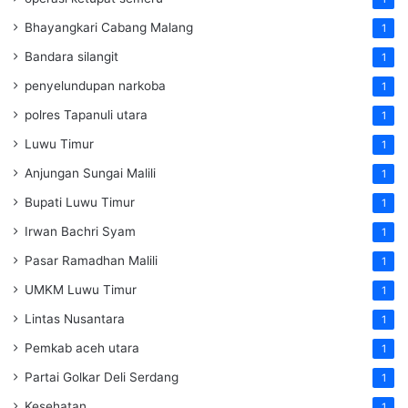
Bhayangkari Cabang Malang
1
Bandara silangit
1
penyelundupan narkoba
1
polres Tapanuli utara
1
Luwu Timur
1
Anjungan Sungai Malili
1
Bupati Luwu Timur
1
Irwan Bachri Syam
1
Pasar Ramadhan Malili
1
UMKM Luwu Timur
1
Lintas Nusantara
1
Pemkab aceh utara
1
Partai Golkar Deli Serdang
1
Kesehatan
1