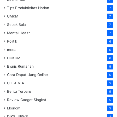
Tips Produktivitas Harian
7
UMKM
7
Sepak Bola
7
Mental Health
7
Politik
6
medan
6
HUKUM
6
Bisnis Rumahan
5
Cara Dapat Uang Online
5
U T A M A
5
Berita Terbaru
5
Review Gadget Singkat
5
Ekonomi
5
DIKSI NEWS
4