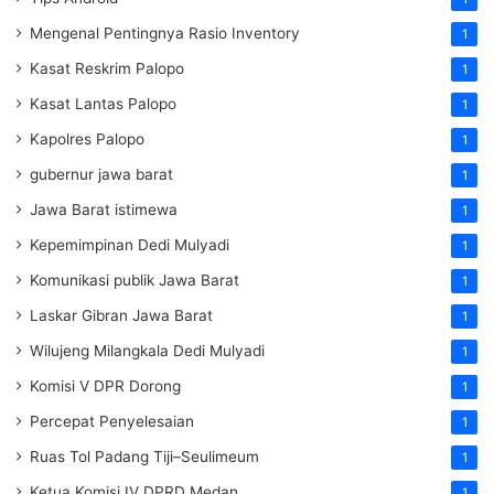
Mengenal Pentingnya Rasio Inventory
1
Kasat Reskrim Palopo
1
Kasat Lantas Palopo
1
Kapolres Palopo
1
gubernur jawa barat
1
Jawa Barat istimewa
1
Kepemimpinan Dedi Mulyadi
1
Komunikasi publik Jawa Barat
1
Laskar Gibran Jawa Barat
1
Wilujeng Milangkala Dedi Mulyadi
1
Komisi V DPR Dorong
1
Percepat Penyelesaian
1
Ruas Tol Padang Tiji–Seulimeum
1
Ketua Komisi IV DPRD Medan
1