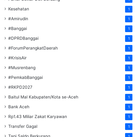
Kesehatan
1
#Amirudin
1
#Banggai
1
#DPRDBanggai
1
#ForumPerangkatDaerah
1
#KrisisAir
1
#Musrenbang
1
#PemkabBanggai
1
#RKPD2027
1
Baitul Mal Kabupaten/Kota se-Aceh
1
Bank Aceh
1
Rp1.43 Miliar Zakat Karyawan
1
Transfer Gagal
1
Tapi Saldo Berkurang
1