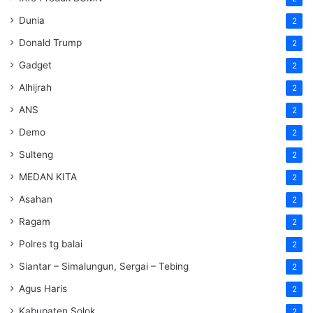
Dunia
2
Donald Trump
2
Gadget
2
Alhijrah
2
ANS
2
Demo
2
Sulteng
2
MEDAN KITA
2
Asahan
2
Ragam
2
Polres tg balai
2
Siantar – Simalungun, Sergai – Tebing
2
Agus Haris
2
Kabupaten Solok
2