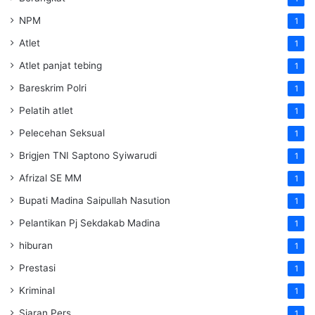
NPM
1
Atlet
1
Atlet panjat tebing
1
Bareskrim Polri
1
Pelatih atlet
1
Pelecehan Seksual
1
Brigjen TNI Saptono Syiwarudi
1
Afrizal SE MM
1
Bupati Madina Saipullah Nasution
1
Pelantikan Pj Sekdakab Madina
1
hiburan
1
Prestasi
1
Kriminal
1
Siaran Pers
1