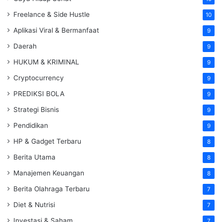
Freelance & Side Hustle
10
Aplikasi Viral & Bermanfaat
9
Daerah
9
HUKUM & KRIMINAL
9
Cryptocurrency
9
PREDIKSI BOLA
9
Strategi Bisnis
9
Pendidikan
9
HP & Gadget Terbaru
8
Berita Utama
8
Manajemen Keuangan
8
Berita Olahraga Terbaru
7
Diet & Nutrisi
7
Investasi & Saham
7