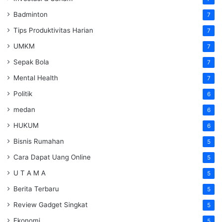
Badminton
7
Tips Produktivitas Harian
7
UMKM
7
Sepak Bola
7
Mental Health
7
Politik
6
medan
6
HUKUM
6
Bisnis Rumahan
5
Cara Dapat Uang Online
5
U T A M A
5
Berita Terbaru
5
Review Gadget Singkat
5
Ekonomi
5