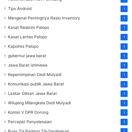
Tips Android
1
Mengenal Pentingnya Rasio Inventory
1
Kasat Reskrim Palopo
1
Kasat Lantas Palopo
1
Kapolres Palopo
1
gubernur jawa barat
1
Jawa Barat istimewa
1
Kepemimpinan Dedi Mulyadi
1
Komunikasi publik Jawa Barat
1
Laskar Gibran Jawa Barat
1
Wilujeng Milangkala Dedi Mulyadi
1
Komisi V DPR Dorong
1
Percepat Penyelesaian
1
Ruas Tol Padang Tiji–Seulimeum
1