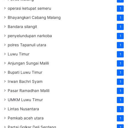
operasi ketupat semeru
1
Bhayangkari Cabang Malang
1
Bandara silangit
1
penyelundupan narkoba
1
polres Tapanuli utara
1
Luwu Timur
1
Anjungan Sungai Malili
1
Bupati Luwu Timur
1
Irwan Bachri Syam
1
Pasar Ramadhan Malili
1
UMKM Luwu Timur
1
Lintas Nusantara
1
Pemkab aceh utara
1
Partai Golkar Deli Serdang
1