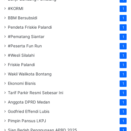
#KORMI
1
BBM Bersubsidi
1
Pendeta Friskie Palandi
1
#Pematang Siantar
1
#Peserta Fun Run
1
#Wesli Silalahi
1
Friskie Palandi
1
Wakil Walikota Bontang
1
Ekonomi Bisnis
1
Tarif Parkir Resmi Sebesar Ini
1
Anggota DPRD Medan
1
Godfried Effendi Lubis
1
Pimpin Pansus LKPJ
1
Siap Bedah Penggunaan APBD 2025
1