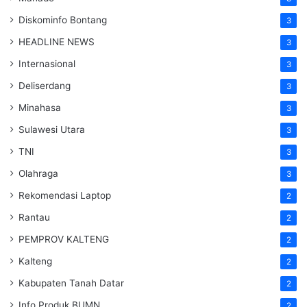
Diskominfo Bontang
3
HEADLINE NEWS
3
Internasional
3
Deliserdang
3
Minahasa
3
Sulawesi Utara
3
TNI
3
Olahraga
3
Rekomendasi Laptop
2
Rantau
2
PEMPROV KALTENG
2
Kalteng
2
Kabupaten Tanah Datar
2
Info Produk BUMN
2