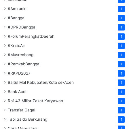
#Amirudin
1
#Banggai
1
#DPRDBanggai
1
#ForumPerangkatDaerah
1
#KrisisAir
1
#Musrenbang
1
#PemkabBanggai
1
#RKPD2027
1
Baitul Mal Kabupaten/Kota se-Aceh
1
Bank Aceh
1
Rp1.43 Miliar Zakat Karyawan
1
Transfer Gagal
1
Tapi Saldo Berkurang
1
Cara Mengatasi
1