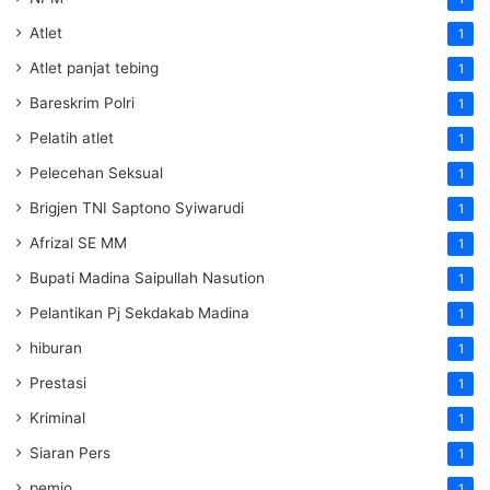
Atlet
1
Atlet panjat tebing
1
Bareskrim Polri
1
Pelatih atlet
1
Pelecehan Seksual
1
Brigjen TNI Saptono Syiwarudi
1
Afrizal SE MM
1
Bupati Madina Saipullah Nasution
1
Pelantikan Pj Sekdakab Madina
1
hiburan
1
Prestasi
1
Kriminal
1
Siaran Pers
1
pemjo
1