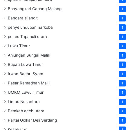
Bhayangkari Cabang Malang
1
Bandara silangit
1
penyelundupan narkoba
1
polres Tapanuli utara
1
Luwu Timur
1
Anjungan Sungai Malili
1
Bupati Luwu Timur
1
Irwan Bachri Syam
1
Pasar Ramadhan Malili
1
UMKM Luwu Timur
1
Lintas Nusantara
1
Pemkab aceh utara
1
Partai Golkar Deli Serdang
1
Kesehatan
1