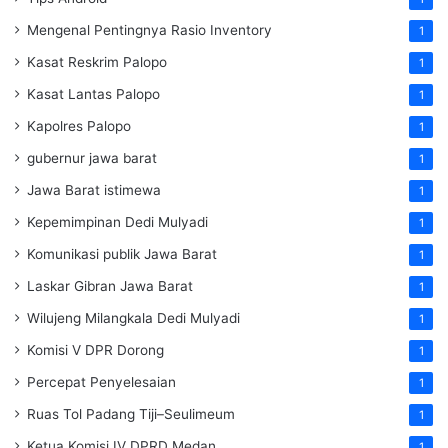
Mengenal Pentingnya Rasio Inventory
1
Kasat Reskrim Palopo
1
Kasat Lantas Palopo
1
Kapolres Palopo
1
gubernur jawa barat
1
Jawa Barat istimewa
1
Kepemimpinan Dedi Mulyadi
1
Komunikasi publik Jawa Barat
1
Laskar Gibran Jawa Barat
1
Wilujeng Milangkala Dedi Mulyadi
1
Komisi V DPR Dorong
1
Percepat Penyelesaian
1
Ruas Tol Padang Tiji–Seulimeum
1
Ketua Komisi IV DPRD Medan
1