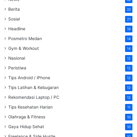
Berita
32
Sosial
21
Headline
19
Posmetro Medan
14
Gym & Workout
14
Nasional
12
Peristiwa
12
Tips Android / iPhone
12
Tips Latihan & Kebugaran
12
Rekomendasi Laptop / PC
12
Tips Kesehatan Harian
11
Olahraga & Fitness
10
Gaya Hidup Sehat
10
Freelance & Side Hustle
10