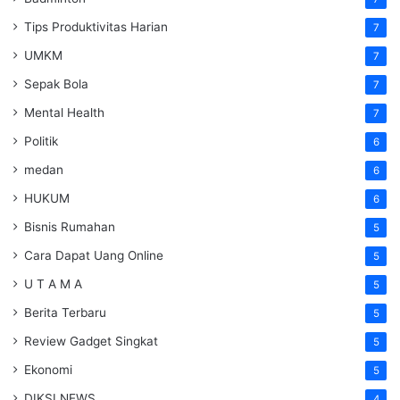
Tips Produktivitas Harian
7
UMKM
7
Sepak Bola
7
Mental Health
7
Politik
6
medan
6
HUKUM
6
Bisnis Rumahan
5
Cara Dapat Uang Online
5
U T A M A
5
Berita Terbaru
5
Review Gadget Singkat
5
Ekonomi
5
DIKSI NEWS
4