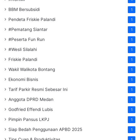
BBM Bersubsidi
1
Pendeta Friskie Palandi
1
#Pematang Siantar
1
#Peserta Fun Run
1
#Wesli Silalahi
1
Friskie Palandi
1
Wakil Walikota Bontang
1
Ekonomi Bisnis
1
Tarif Parkir Resmi Sebesar Ini
1
Anggota DPRD Medan
1
Godfried Effendi Lubis
1
Pimpin Pansus LKPJ
1
Siap Bedah Penggunaan APBD 2025
1
Tips Cuan & Produktivitas
1