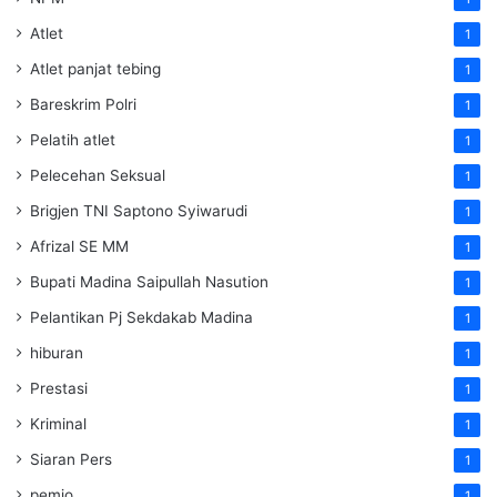
Atlet
1
Atlet panjat tebing
1
Bareskrim Polri
1
Pelatih atlet
1
Pelecehan Seksual
1
Brigjen TNI Saptono Syiwarudi
1
Afrizal SE MM
1
Bupati Madina Saipullah Nasution
1
Pelantikan Pj Sekdakab Madina
1
hiburan
1
Prestasi
1
Kriminal
1
Siaran Pers
1
pemjo
1