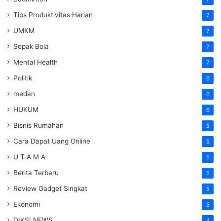
Tips Produktivitas Harian
7
UMKM
7
Sepak Bola
7
Mental Health
7
Politik
6
medan
6
HUKUM
6
Bisnis Rumahan
5
Cara Dapat Uang Online
5
U T A M A
5
Berita Terbaru
5
Review Gadget Singkat
5
Ekonomi
5
DIKSI NEWS
4