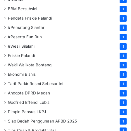
BBM Bersubsidi
1
Pendeta Friskie Palandi
1
#Pematang Siantar
1
#Peserta Fun Run
1
#Wesli Silalahi
1
Friskie Palandi
1
Wakil Walikota Bontang
1
Ekonomi Bisnis
1
Tarif Parkir Resmi Sebesar Ini
1
Anggota DPRD Medan
1
Godfried Effendi Lubis
1
Pimpin Pansus LKPJ
1
Siap Bedah Penggunaan APBD 2025
1
Tips Cuan & Produktivitas
1