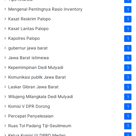
Mengenal Pentingnya Rasio Inventory
1
Kasat Reskrim Palopo
1
Kasat Lantas Palopo
1
Kapolres Palopo
1
gubernur jawa barat
1
Jawa Barat istimewa
1
Kepemimpinan Dedi Mulyadi
1
Komunikasi publik Jawa Barat
1
Laskar Gibran Jawa Barat
1
Wilujeng Milangkala Dedi Mulyadi
1
Komisi V DPR Dorong
1
Percepat Penyelesaian
1
Ruas Tol Padang Tiji–Seulimeum
1
Ketua Komisi IV DPRD Medan
1