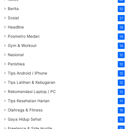
Berita
32
Sosial
21
Headline
19
Posmetro Medan
14
Gym & Workout
14
Nasional
12
Peristiwa
12
Tips Android / iPhone
12
Tips Latihan & Kebugaran
12
Rekomendasi Laptop / PC
12
Tips Kesehatan Harian
11
Olahraga & Fitness
10
Gaya Hidup Sehat
10
Freelance & Side Hustle
10