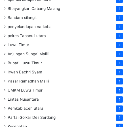
Bhayangkari Cabang Malang
1
Bandara silangit
1
penyelundupan narkoba
1
polres Tapanuli utara
1
Luwu Timur
1
Anjungan Sungai Malili
1
Bupati Luwu Timur
1
Irwan Bachri Syam
1
Pasar Ramadhan Malili
1
UMKM Luwu Timur
1
Lintas Nusantara
1
Pemkab aceh utara
1
Partai Golkar Deli Serdang
1
Kesehatan
1