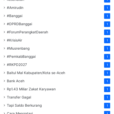
#Amirudin
1
#Banggai
1
#DPRDBanggai
1
#ForumPerangkatDaerah
1
#KrisisAir
1
#Musrenbang
1
#PemkabBanggai
1
#RKPD2027
1
Baitul Mal Kabupaten/Kota se-Aceh
1
Bank Aceh
1
Rp1.43 Miliar Zakat Karyawan
1
Transfer Gagal
1
Tapi Saldo Berkurang
1
Cara Mengatasi
1