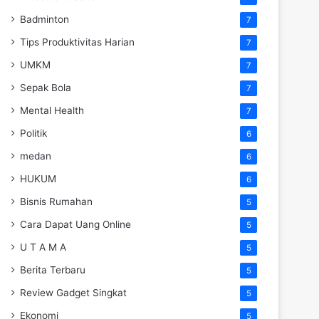
Badminton
7
Tips Produktivitas Harian
7
UMKM
7
Sepak Bola
7
Mental Health
7
Politik
6
medan
6
HUKUM
6
Bisnis Rumahan
5
Cara Dapat Uang Online
5
U T A M A
5
Berita Terbaru
5
Review Gadget Singkat
5
Ekonomi
5