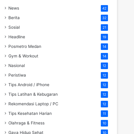
News
42
Berita
32
Sosial
21
Headline
19
Posmetro Medan
14
Gym & Workout
14
Nasional
12
Peristiwa
12
Tips Android / iPhone
12
Tips Latihan & Kebugaran
12
Rekomendasi Laptop / PC
12
Tips Kesehatan Harian
11
Olahraga & Fitness
10
Gaya Hidup Sehat
10