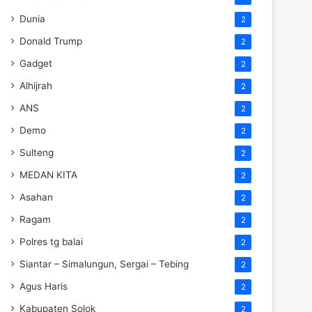
Dunia
2
Donald Trump
2
Gadget
2
Alhijrah
2
ANS
2
Demo
2
Sulteng
2
MEDAN KITA
2
Asahan
2
Ragam
2
Polres tg balai
2
Siantar – Simalungun, Sergai – Tebing
2
Agus Haris
2
Kabupaten Solok
2