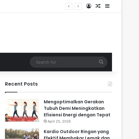
Log In
Random Article
Sidebar
Search
for
Recent Posts
Mengoptimalkan Gerakan
Tubuh Demi Meningkatkan
Efisiensi Energi dengan Tepat
April 25, 2026
Kardio Outdoor Ringan yang
Efektif Membakar Lemak dan