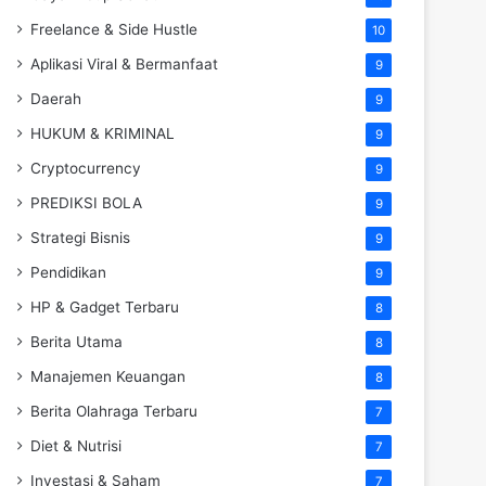
Freelance & Side Hustle
10
Aplikasi Viral & Bermanfaat
9
Daerah
9
HUKUM & KRIMINAL
9
Cryptocurrency
9
PREDIKSI BOLA
9
Strategi Bisnis
9
Pendidikan
9
HP & Gadget Terbaru
8
Berita Utama
8
Manajemen Keuangan
8
Berita Olahraga Terbaru
7
Diet & Nutrisi
7
Investasi & Saham
7