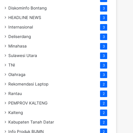
Diskominfo Bontang
3
HEADLINE NEWS
3
Internasional
3
Deliserdang
3
Minahasa
3
Sulawesi Utara
3
TNI
3
Olahraga
3
Rekomendasi Laptop
2
Rantau
2
PEMPROV KALTENG
2
Kalteng
2
Kabupaten Tanah Datar
2
Info Produk BUMN
2