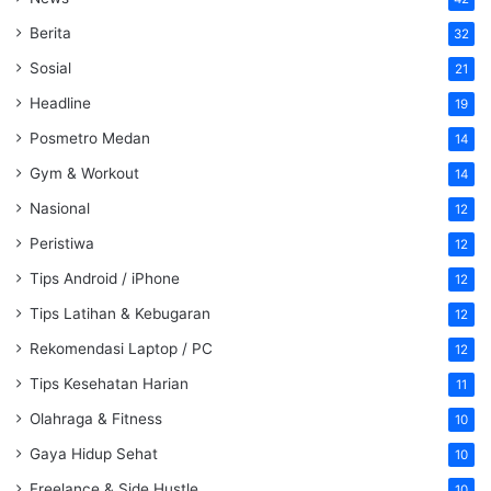
Berita
32
Sosial
21
Headline
19
Posmetro Medan
14
Gym & Workout
14
Nasional
12
Peristiwa
12
Tips Android / iPhone
12
Tips Latihan & Kebugaran
12
Rekomendasi Laptop / PC
12
Tips Kesehatan Harian
11
Olahraga & Fitness
10
Gaya Hidup Sehat
10
Freelance & Side Hustle
10