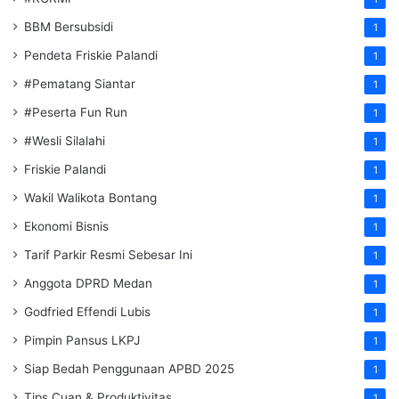
BBM Bersubsidi
1
Pendeta Friskie Palandi
1
#Pematang Siantar
1
#Peserta Fun Run
1
#Wesli Silalahi
1
Friskie Palandi
1
Wakil Walikota Bontang
1
Ekonomi Bisnis
1
Tarif Parkir Resmi Sebesar Ini
1
Anggota DPRD Medan
1
Godfried Effendi Lubis
1
Pimpin Pansus LKPJ
1
Siap Bedah Penggunaan APBD 2025
1
Tips Cuan & Produktivitas
1