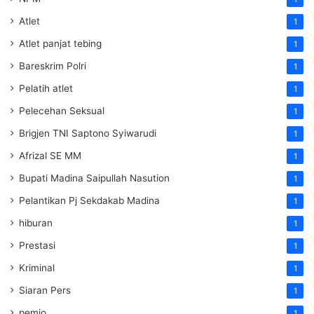
Atlet
1
Atlet panjat tebing
1
Bareskrim Polri
1
Pelatih atlet
1
Pelecehan Seksual
1
Brigjen TNI Saptono Syiwarudi
1
Afrizal SE MM
1
Bupati Madina Saipullah Nasution
1
Pelantikan Pj Sekdakab Madina
1
hiburan
1
Prestasi
1
Kriminal
1
Siaran Pers
1
pemjo
1