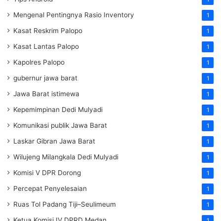
Mengenal Pentingnya Rasio Inventory
1
Kasat Reskrim Palopo
1
Kasat Lantas Palopo
1
Kapolres Palopo
1
gubernur jawa barat
1
Jawa Barat istimewa
1
Kepemimpinan Dedi Mulyadi
1
Komunikasi publik Jawa Barat
1
Laskar Gibran Jawa Barat
1
Wilujeng Milangkala Dedi Mulyadi
1
Komisi V DPR Dorong
1
Percepat Penyelesaian
1
Ruas Tol Padang Tiji–Seulimeum
1
Ketua Komisi IV DPRD Medan
1