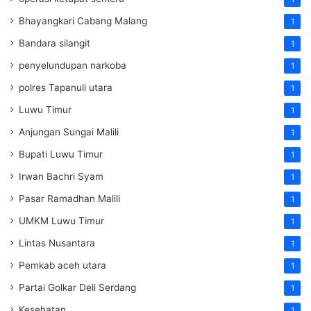
Bhayangkari Cabang Malang
1
Bandara silangit
1
penyelundupan narkoba
1
polres Tapanuli utara
1
Luwu Timur
1
Anjungan Sungai Malili
1
Bupati Luwu Timur
1
Irwan Bachri Syam
1
Pasar Ramadhan Malili
1
UMKM Luwu Timur
1
Lintas Nusantara
1
Pemkab aceh utara
1
Partai Golkar Deli Serdang
1
Kesehatan
1