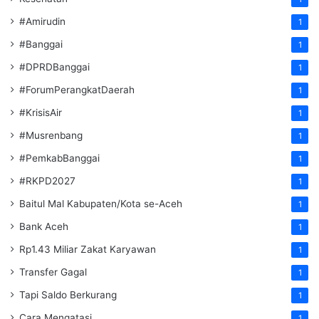
#Amirudin
1
#Banggai
1
#DPRDBanggai
1
#ForumPerangkatDaerah
1
#KrisisAir
1
#Musrenbang
1
#PemkabBanggai
1
#RKPD2027
1
Baitul Mal Kabupaten/Kota se-Aceh
1
Bank Aceh
1
Rp1.43 Miliar Zakat Karyawan
1
Transfer Gagal
1
Tapi Saldo Berkurang
1
Cara Mengatasi
1