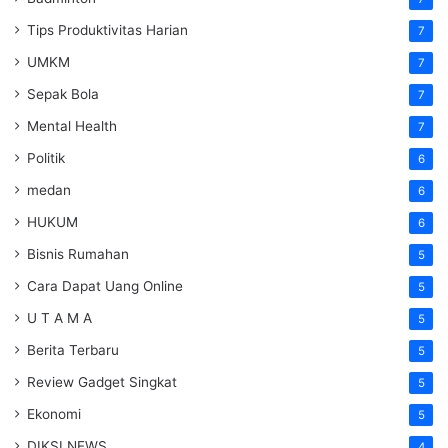
Tips Produktivitas Harian
7
UMKM
7
Sepak Bola
7
Mental Health
7
Politik
6
medan
6
HUKUM
6
Bisnis Rumahan
5
Cara Dapat Uang Online
5
U T A M A
5
Berita Terbaru
5
Review Gadget Singkat
5
Ekonomi
5
DIKSI NEWS
4