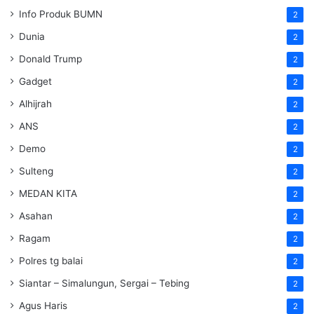
Info Produk BUMN
2
Dunia
2
Donald Trump
2
Gadget
2
Alhijrah
2
ANS
2
Demo
2
Sulteng
2
MEDAN KITA
2
Asahan
2
Ragam
2
Polres tg balai
2
Siantar – Simalungun, Sergai – Tebing
2
Agus Haris
2