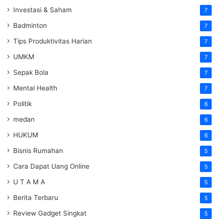
Investasi & Saham
7
Badminton
7
Tips Produktivitas Harian
7
UMKM
7
Sepak Bola
7
Mental Health
7
Politik
6
medan
6
HUKUM
6
Bisnis Rumahan
5
Cara Dapat Uang Online
5
U T A M A
5
Berita Terbaru
5
Review Gadget Singkat
5