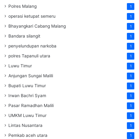
Polres Malang
1
operasi ketupat semeru
1
Bhayangkari Cabang Malang
1
Bandara silangit
1
penyelundupan narkoba
1
polres Tapanuli utara
1
Luwu Timur
1
Anjungan Sungai Malili
1
Bupati Luwu Timur
1
Irwan Bachri Syam
1
Pasar Ramadhan Malili
1
UMKM Luwu Timur
1
Lintas Nusantara
1
Pemkab aceh utara
1